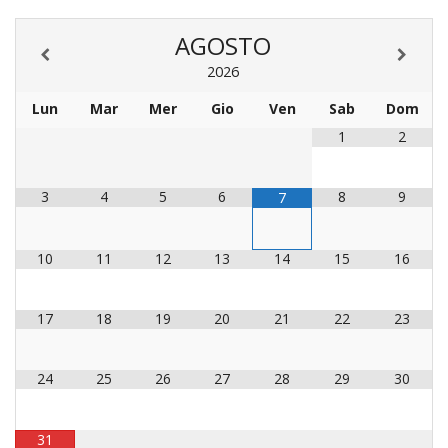
LAICA
CRO
COM
BENI
EM
COMP
DEI
RELI
CULT
AGOSTO
ISTI
E
VESC
FEMM
ECCL
DIO
COM
INTE
DI
2026
ED
SOS
DIRI
ART
CLE
DOC
Lun
Mar
Mer
Gio
Ven
Sab
Dom
DIO
SAC
ISTI
1
2
BIBL
CULT
DIO
CENT
3
4
5
6
8
9
7
CARI
DI
ACC
UFFI
10
11
12
13
14
15
16
CATE
SPO
GIOV
CEN
PER
MIS
17
18
19
20
21
22
23
ORI
DIO
UNIV
E
COM
24
25
26
27
28
29
30
AL
SOCI
LAV
DIA
31