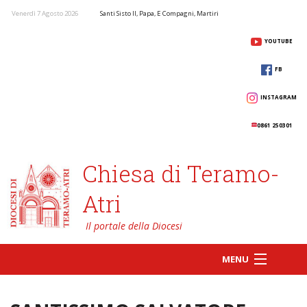
Venerdì 7 Agosto 2026
Santi Sisto II, Papa, E Compagni, Martiri
YOUTUBE
FB
INSTAGRAM
0861 250301
Chiesa di Teramo-
Atri
MENU