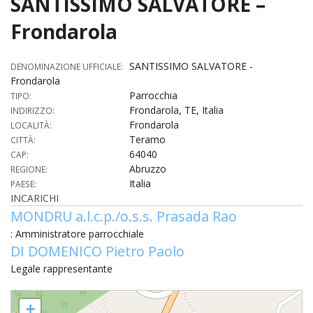
SANTISSIMO SALVATORE –
HOME
Frondarola
«
VESCOVO
SANTISSIMO SALVATORE -
DENOMINAZIONE UFFICIALE:
Frondarola
VE
«
CURIA
Parrocchia
TIPO:
Frondarola, TE, Italia
INDIRIZZO:
BIOG
CU
«
NEWS ED EVENTI
Frondarola
LOCALITÀ:
LO
Teramo
CITTÀ:
CURI
NE
«
DIOCESI
STE
64040
CAP:
VESC
ED
Abruzzo
REGIONE:
DIO
«
LETT
PARROCCHIE
«
SETT
EV
Italia
PAESE:
DEL
DELL
INCARICHI
VES
SANT
PA
«
ANNUARIO
VITA
SE
NEW
MONDRU a.l.c.p./o.s.s. Prasada Rao
AI
DIOC
PAS
DE
GIOV
: Amministratore parrocchiale
PAR
AN
–
PHO
TUTELA DEI MINORI
ARTE
DELL
DI DOMENICO Pietro Paolo
VI
UFFIC
E
DIOC
SPO
VIDE
«
PRES
Legale rappresentante
PA
CUL
PAR
ORG
INTE
–
«
DI
DIAC
PR
COM
SANTISSIMO SALVATORE - Frondarola
VISIT
PART
+
UFF
DOC
DI
PAST