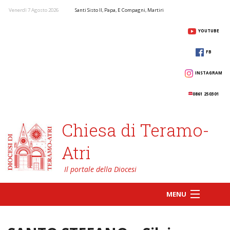
Venerdì 7 Agosto 2026
Santi Sisto II, Papa, E Compagni, Martiri
YOUTUBE
FB
INSTAGRAM
0861 250301
Chiesa di Teramo-
Atri
MENU