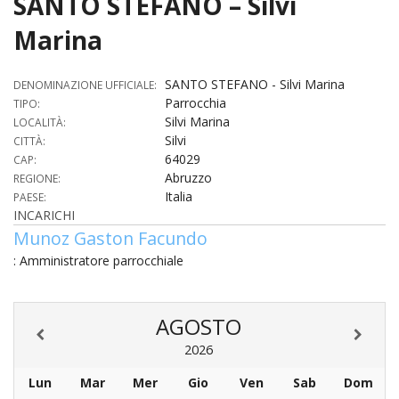
SANTO STEFANO – Silvi
HOME
Marina
«
VESCOVO
SANTO STEFANO - Silvi Marina
DENOMINAZIONE UFFICIALE:
Parrocchia
VE
TIPO:
«
CURIA
Silvi Marina
LOCALITÀ:
Silvi
CITTÀ:
BIOG
CU
«
NEWS ED EVENTI
64029
CAP:
LO
Abruzzo
REGIONE:
CURI
NE
«
DIOCESI
STE
Italia
PAESE:
VESC
ED
INCARICHI
DIO
«
LETT
PARROCCHIE
«
SETT
EV
Munoz Gaston Facundo
DEL
DELL
VES
SANT
: Amministratore parrocchiale
PA
«
ANNUARIO
VITA
SE
NEW
AI
DIOC
PAS
DE
GIOV
PAR
AN
–
PHO
TUTELA DEI MINORI
ARTE
DELL
VI
AGOSTO
UFFIC
E
DIOC
SPO
VIDE
«
PRES
PA
CUL
PAR
2026
ORG
INTE
–
«
DI
DIAC
PR
COM
VISIT
Lun
Mar
Mer
Gio
Ven
Sab
Dom
PART
UFF
DOC
DI
PAST