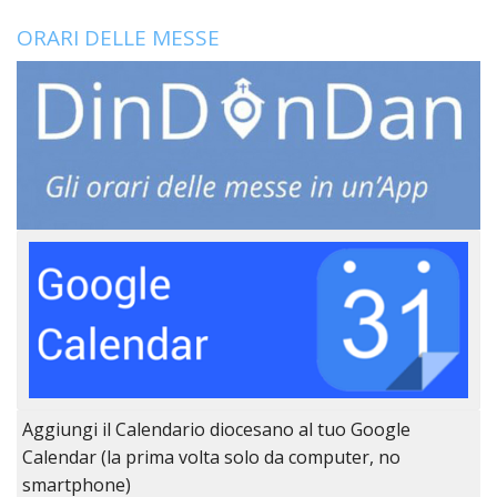
LO
SPO
ORARI DELLE MESSE
UFFI
TUR
E
TEM
LIBE
TUT
DEI
MIN
E
DELL
PER
VULN
TRIB
ECCL
DIO
Aggiungi il Calendario diocesano al tuo Google
APR
Calendar (la prima volta solo da computer, no
UNIT
smartphone)