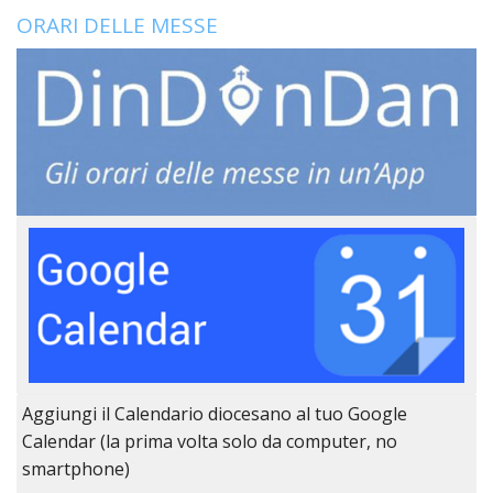
ORARI DELLE MESSE
TRIB
ECCL
DIO
APR
UNIT
Aggiungi il Calendario diocesano al tuo Google
Calendar (la prima volta solo da computer, no
smartphone)