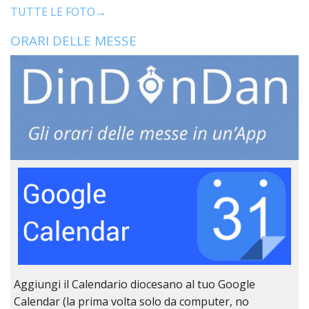
LO
TUTTE LE FOTO→
SPO
ORARI DELLE MESSE
UFFI
TUR
E
TEM
LIBE
TUT
DEI
MIN
E
DELL
PER
VULN
TRIB
ECCL
DIO
APR
Aggiungi il Calendario diocesano al tuo Google
UNIT
Calendar (la prima volta solo da computer, no