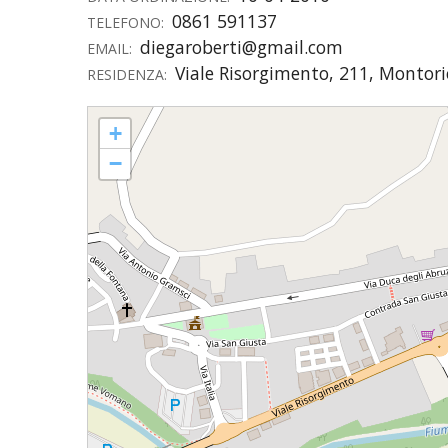
0861 591137
TELEFONO:
UTDR (UFFICIO TECNICO)
BENI CULTURA
UFFICIO TECN
diegaroberti@gmail.com
EMAIL:
Viale Risorgimento, 211, Montori
RESIDENZA:
BIBLIOTECA 
COMPITI E C
Diega ROBERTI
+
CARITAS
−
UFFICIO CATE
CENTRO MISS
COMUNICAZIO
DIACONATO 
ECONOMATO E
ECUMENISMO 