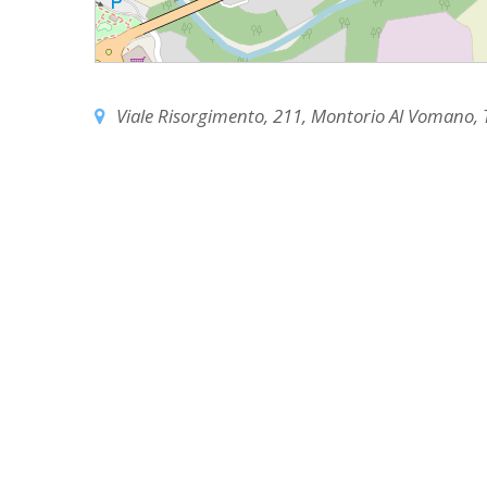
EDILIZIA DI C
EVANGELIZZA
PASTORALE S
Viale Risorgimento, 211, Montorio Al Vomano, TE
PASTORALE U
INSEGNAMENT
UFFICIO LITU
MIGRANTES
PASTORALE DE
PASTORALE D
PASTORALE D