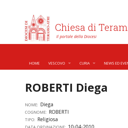
Chiesa di Teram
HOME
VESCOVO
CURIA
NEWS ED EVE
BIOGRAFIA
CURIA VESCOVILE
NEWS
ROBERTI Diega
LO STEMMA
SETTORI DELLA VITA PASTORA
AFFARI GENER
PHOTOGALLE
LETTERE DEL VESCOVO AI GIOVANI DELLA DIOC
ORGANI DI PARTECIPAZIONE
APOSTOLATO 
VIDEOGALLER
Diega
NOME:
ROBERTI
COGNOME:
INTERVENTI
CAPITOLI
ARCHIVIO ST
Religiosa
TIPO:
10-04-2010
DATA ORDINAZIONE:
DOCUMENTI
TRIBUNALE ECCLESIASTICO
AVVOCATURA 