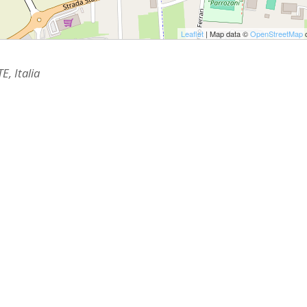
ULTO
ZIONE DELLA CULTURA
Leaflet
| Map data ©
OpenStreetMap
c
COLASTICA
, Italia
NIVERSITARIA
O RELIGIONE CATTOLICA
RGICO
LLA FAMIGLIA
ELLA SALUTE
ELLE VOCAZIONI