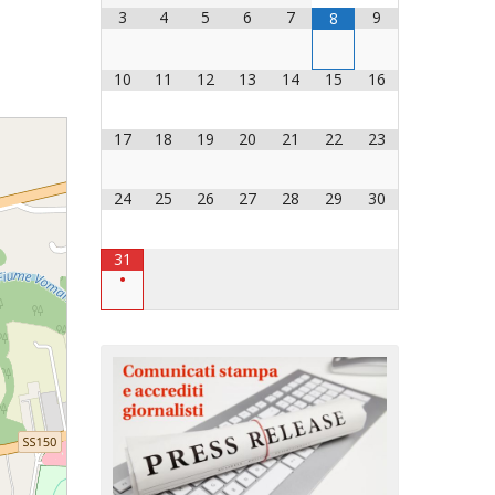
3
4
5
6
7
9
8
OCESANO
OCESANI
10
11
12
13
14
15
16
17
18
19
20
21
22
23
CHIESA DIOCESANA
ENTI
24
25
26
27
28
29
30
ENTI
31
•
LAVORO