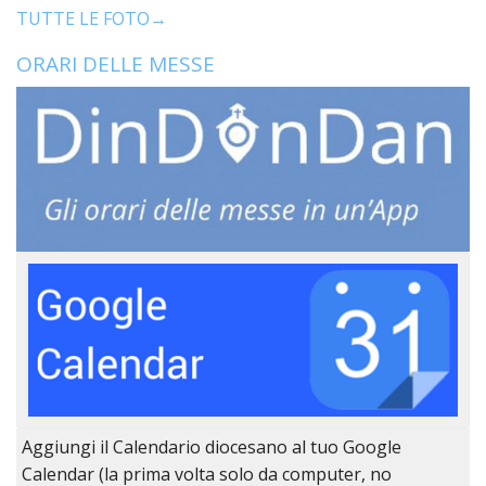
LO
TUTTE LE FOTO→
SPO
ORARI DELLE MESSE
UFFI
TUR
E
TEM
LIBE
TUT
DEI
MIN
E
DELL
PER
VULN
TRIB
ECCL
DIO
APR
Aggiungi il Calendario diocesano al tuo Google
UNIT
Calendar (la prima volta solo da computer, no