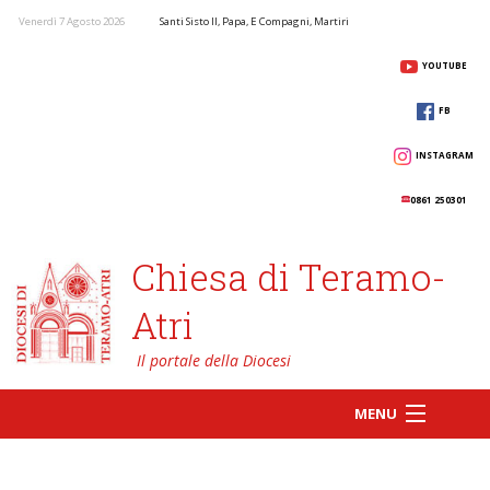
Venerdì 7 Agosto 2026
Santi Sisto II, Papa, E Compagni, Martiri
YOUTUBE
FB
INSTAGRAM
0861 250301
Chiesa di Teramo-
Atri
MENU