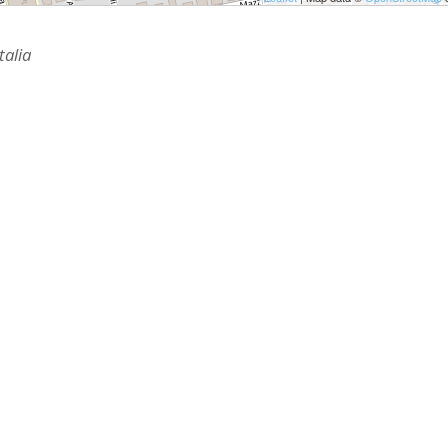
ULTO
ZIONE DELLA CULTURA
talia
COLASTICA
NIVERSITARIA
O RELIGIONE CATTOLICA
RGICO
LLA FAMIGLIA
ELLA SALUTE
ELLE VOCAZIONI