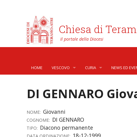
Chiesa di Teram
HOME
VESCOVO
CURIA
NEWS ED EVE
BIOGRAFIA
CURIA VESCOVILE
NEWS
DI GENNARO Giov
LO STEMMA
SETTORI DELLA VITA PASTORA
AFFARI GENER
PHOTOGALLE
LETTERE DEL VESCOVO AI GIOVANI DELLA DIOC
ORGANI DI PARTECIPAZIONE
APOSTOLATO 
VIDEOGALLER
Giovanni
NOME:
DI GENNARO
COGNOME:
INTERVENTI
CAPITOLI
ARCHIVIO ST
Diacono permanente
TIPO:
18-12-1999
DATA ORDINAZIONE:
DOCUMENTI
TRIBUNALE ECCLESIASTICO
AVVOCATURA 