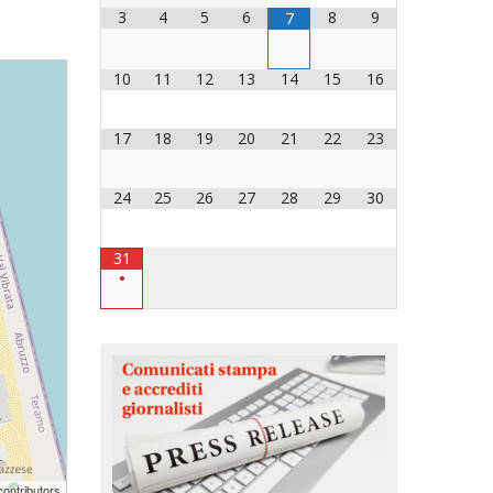
3
4
5
6
8
9
7
OCESANO
OCESANI
10
11
12
13
14
15
16
17
18
19
20
21
22
23
CHIESA DIOCESANA
ENTI
24
25
26
27
28
29
30
ENTI
31
•
LAVORO
ontributors