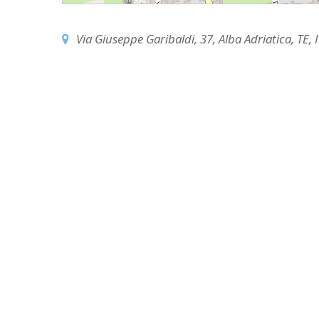
EDILIZIA DI C
EVANGELIZZA
Via Giuseppe Garibaldi, 37, Alba Adriatica, TE, I
PASTORALE S
PASTORALE U
INSEGNAMENT
UFFICIO LITU
MIGRANTES
PASTORALE DE
PASTORALE D
PASTORALE D