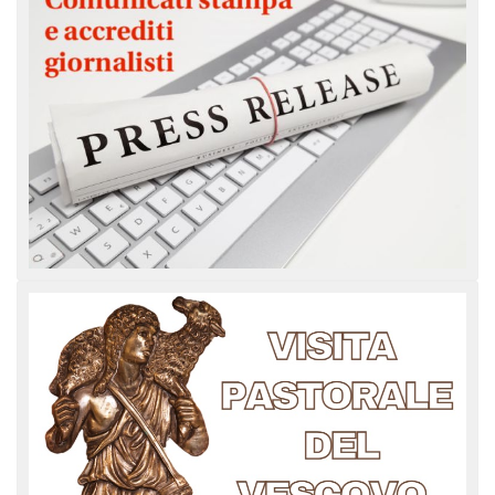
LAICA
CRO
COM
BENI
EM
COMP
DEI
RELI
CULT
ISTI
E
VESC
FEMM
ECCL
DIO
COM
INTE
DI
ED
SOS
DIRI
ART
CLE
DOC
DIO
SAC
ISTI
BIBL
CULT
DIO
CENT
CARI
DI
ACC
UFFI
CATE
SPO
GIOV
CEN
PER
MIS
ORI
DIO
UNIV
E
COM
AL
SOCI
LAV
DIA