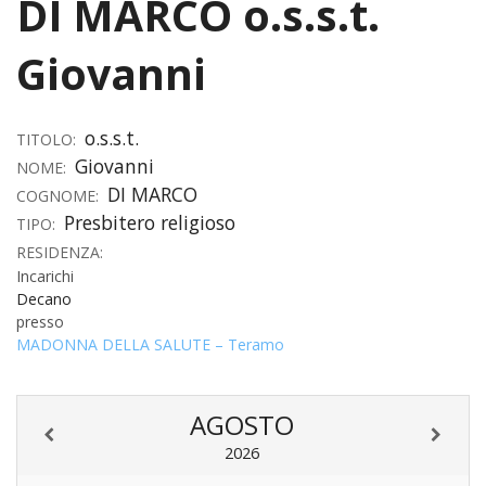
DI MARCO o.s.s.t.
HOME
Giovanni
«
VESCOVO
VE
«
CURIA
o.s.s.t.
TITOLO:
Giovanni
NOME:
BIOG
CU
«
NEWS ED EVENTI
DI MARCO
COGNOME:
LO
Presbitero religioso
CURI
NE
«
TIPO:
DIOCESI
STE
VESC
RESIDENZA:
ED
DIO
«
LETT
Incarichi
PARROCCHIE
«
SETT
EV
DEL
Decano
DELL
VES
SANT
PA
«
presso
ANNUARIO
VITA
SE
NEW
AI
DIOC
MADONNA DELLA SALUTE – Teramo
PAS
DE
GIOV
PAR
AN
–
PHO
TUTELA DEI MINORI
ARTE
DELL
VI
UFFIC
E
DIOC
SPO
VIDE
«
PRES
AGOSTO
PA
CUL
PAR
ORG
INTE
–
«
DI
DIAC
2026
PR
COM
VISIT
PART
UFF
DOC
DI
PAST