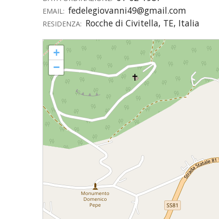
fedelegiovanni49@gmail.com
EMAIL:
UTDR (UFFICIO TECNICO)
BENI CULTURA
UFFICIO TECN
Rocche di Civitella, TE, Italia
RESIDENZA:
BIBLIOTECA 
COMPITI E C
Giovanni FEDELE
+
CARITAS
−
UFFICIO CATE
CENTRO MISS
COMUNICAZIO
DIACONATO 
ECONOMATO E
ECUMENISMO 