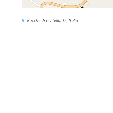
EDILIZIA DI C
EVANGELIZZA
Rocche di Civitella, TE, Italia
PASTORALE S
PASTORALE U
INSEGNAMENT
UFFICIO LITU
MIGRANTES
PASTORALE DE
PASTORALE D
PASTORALE D