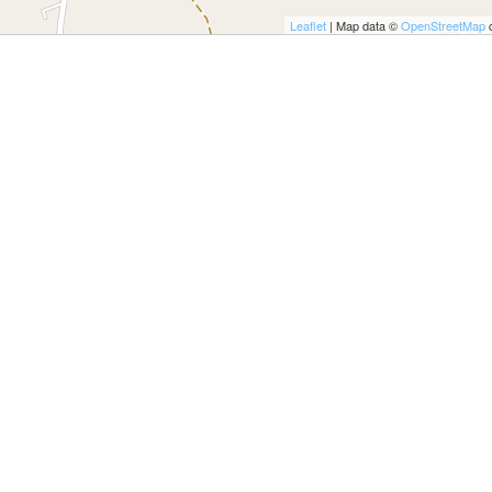
ULTO
Leaflet
| Map data ©
OpenStreetMap
c
ZIONE DELLA CULTURA
COLASTICA
NIVERSITARIA
O RELIGIONE CATTOLICA
RGICO
LLA FAMIGLIA
ELLA SALUTE
ELLE VOCAZIONI