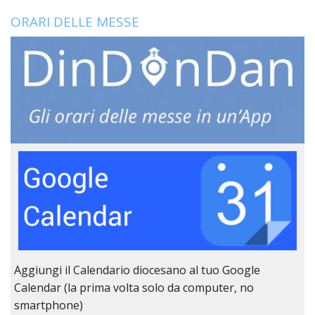
LO
SPO
ORARI DELLE MESSE
UFFI
TUR
E
TEM
LIBE
TUT
DEI
MIN
E
DELL
PER
VULN
TRIB
ECCL
DIO
Aggiungi il Calendario diocesano al tuo Google
APR
Calendar (la prima volta solo da computer, no
UNIT
smartphone)