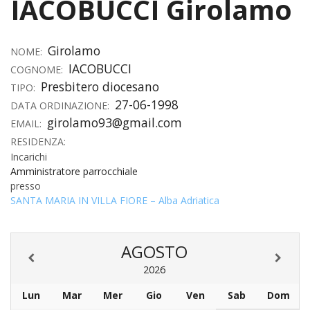
IACOBUCCI Girolamo
HOME
Girolamo
«
NOME:
VESCOVO
IACOBUCCI
COGNOME:
VE
«
Presbitero diocesano
CURIA
TIPO:
27-06-1998
DATA ORDINAZIONE:
BIOG
CU
«
NEWS ED EVENTI
girolamo93@gmail.com
EMAIL:
LO
CURI
RESIDENZA:
NE
«
DIOCESI
STE
VESC
Incarichi
ED
Amministratore parrocchiale
DIO
«
LETT
PARROCCHIE
«
SETT
EV
presso
DEL
DELL
SANTA MARIA IN VILLA FIORE – Alba Adriatica
VES
SANT
PA
«
ANNUARIO
VITA
SE
NEW
AI
DIOC
PAS
DE
GIOV
PAR
AN
–
PHO
TUTELA DEI MINORI
ARTE
DELL
AGOSTO
VI
UFFIC
E
DIOC
SPO
VIDE
«
PRES
PA
CUL
2026
PAR
ORG
INTE
–
«
DI
DIAC
PR
COM
Lun
Mar
Mer
Gio
Ven
Sab
Dom
VISIT
PART
UFF
DOC
DI
PAST