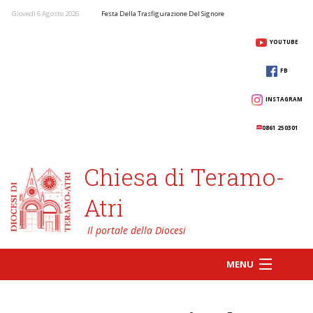
Giovedì 6 Agosto 2026
Festa Della Trasfigurazione Del Signore
YOUTUBE
FB
INSTAGRAM
0861 250301
Chiesa di Teramo-
Atri
MENU