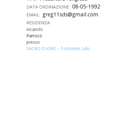
08-05-1992
DATA ORDINAZIONE:
UTDR (UFFICIO TECNICO)
BENI CULTURA
UFFICIO TECN
greg11sds@gmail.com
EMAIL:
RESIDENZA:
BIBLIOTECA 
COMPITI E C
Incarichi
Parroco
CARITAS
presso
SACRO CUORE – Tortoreto Lido
UFFICIO CATE
CENTRO MISS
COMUNICAZIO
DIACONATO 
ECONOMATO E
ECUMENISMO 