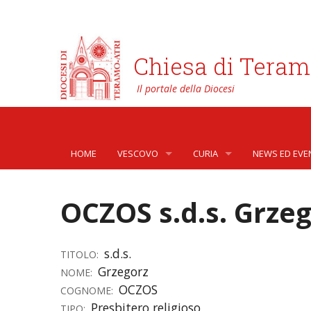
Chiesa di Teram
HOME
VESCOVO
CURIA
NEWS ED EVE
BIOGRAFIA
CURIA VESCOVILE
NEWS
OCZOS s.d.s. Grze
LO STEMMA
SETTORI DELLA VITA PASTORA
AFFARI GENER
PHOTOGALLE
LETTERE DEL VESCOVO AI GIOVANI DELLA DIOC
ORGANI DI PARTECIPAZIONE
APOSTOLATO 
VIDEOGALLER
s.d.s.
TITOLO:
Grzegorz
NOME:
INTERVENTI
CAPITOLI
ARCHIVIO ST
OCZOS
COGNOME:
Presbitero religioso
TIPO:
DOCUMENTI
TRIBUNALE ECCLESIASTICO
AVVOCATURA 