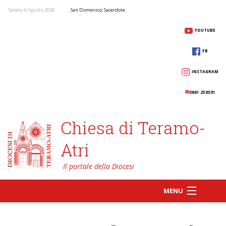
Sabato 8 Agosto 2026
San Domenico, Sacerdote
YOUTUBE
FB
INSTAGRAM
0861 250301
Chiesa di Teramo-
Atri
MENU