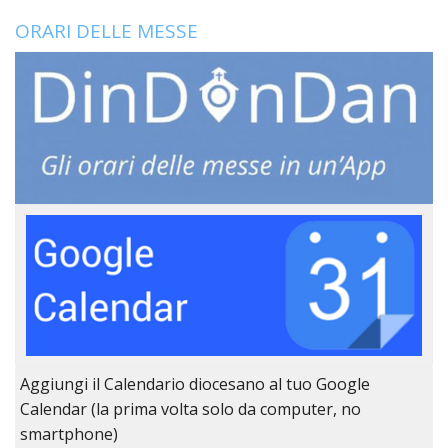
LO
SPO
ORARI DELLE MESSE
UFFI
TUR
E
TEM
LIBE
TUT
DEI
MIN
E
DELL
PER
VULN
TRIB
ECCL
DIO
Aggiungi il Calendario diocesano al tuo Google
APR
Calendar (la prima volta solo da computer, no
UNIT
smartphone)