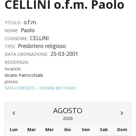
CELLINI o.f.m. Paolo
HOME
o.f.m.
«
TITOLO:
VESCOVO
Paolo
NOME:
VE
«
CELLINI
CURIA
COGNOME:
Presbitero religioso
TIPO:
BIOG
CU
«
NEWS ED EVENTI
25-03-2001
DATA ORDINAZIONE:
LO
CURI
RESIDENZA:
NE
«
DIOCESI
STE
VESC
Incarichi
ED
Vicario Parrocchiale
DIO
«
LETT
PARROCCHIE
«
SETT
EV
presso
DEL
DELL
SAN LORENZO – Civitella del Tronto
VES
SANT
PA
«
ANNUARIO
VITA
SE
NEW
AI
DIOC
PAS
DE
GIOV
PAR
AN
–
PHO
TUTELA DEI MINORI
ARTE
DELL
AGOSTO
VI
UFFIC
E
DIOC
SPO
VIDE
«
PRES
PA
CUL
2026
PAR
ORG
INTE
–
«
DI
DIAC
PR
COM
Lun
Mar
Mer
Gio
Ven
Sab
Dom
VISIT
PART
UFF
DOC
DI
PAST