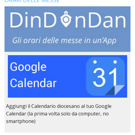
LO
SPO
UFFI
TUR
E
TEM
LIBE
TUT
DEI
MIN
E
DELL
PER
VULN
TRIB
Aggiungi il Calendario diocesano al tuo Google
ECCL
DIO
Calendar (la prima volta solo da computer, no
APR
smartphone)
UNIT