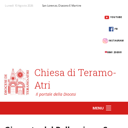
Lunedì 10 Agosto 2026
San Lorenzo, Diacono E Martire
YOUTUBE
FB
INSTAGRAM
0861 250301
Chiesa di Teramo-
Atri
MENU