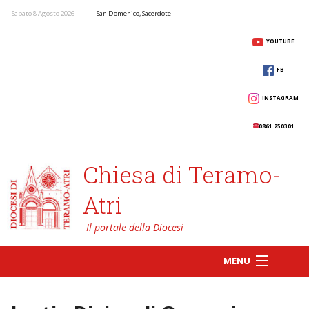
Sabato 8 Agosto 2026
San Domenico, Sacerdote
YOUTUBE
FB
INSTAGRAM
0861 250301
Chiesa di Teramo-
Atri
MENU