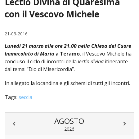
Lectio Divina di Quaresima
HOME
con il Vescovo Michele
«
VESCOVO
21-03-2016
VE
«
CURIA
Lunedì 21 marzo alle ore 21.00 nella Chiesa del Cuore
BIOG
CU
«
NEWS ED EVENTI
Immacolato di Maria
a Teramo
, il Vescovo Michele ha
LO
concluso il ciclo di incontri della
lectio divina
itinerante
CURI
NE
«
DIOCESI
STE
dal tema: “Dio di Misericordia”.
VESC
ED
DIO
«
LETT
PARROCCHIE
«
SETT
EV
In allegato la locandina e gli schemi di tutti gli incontri.
DEL
DELL
VES
SANT
PA
«
ANNUARIO
VITA
SE
NEW
Tags:
seccia
AI
DIOC
PAS
DE
GIOV
PAR
AN
–
PHO
TUTELA DEI MINORI
ARTE
DELL
VI
UFFIC
E
DIOC
SPO
VIDE
«
PRES
AGOSTO
PA
CUL
PAR
ORG
INTE
–
«
2026
DI
DIAC
PR
COM
VISIT
PART
UFF
DOC
DI
PAST