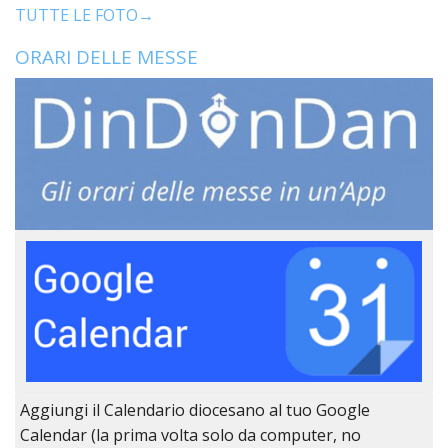
LO
TUTTE LE FOTO→
SPO
ORARI DELLE MESSE
UFFI
TUR
E
TEM
LIBE
TUT
DEI
MIN
E
DELL
PER
VULN
TRIB
ECCL
DIO
APR
Aggiungi il Calendario diocesano al tuo Google
UNIT
Calendar (la prima volta solo da computer, no