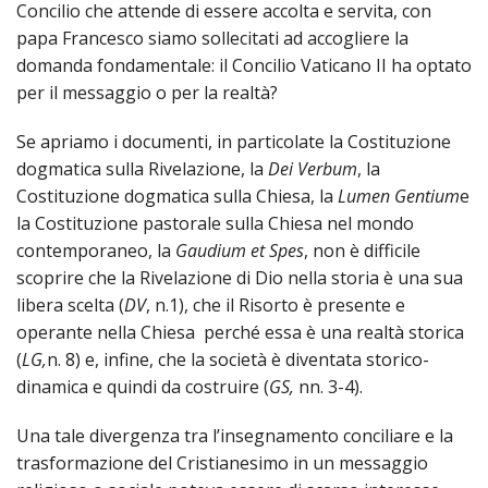
LO
Concilio che attende di essere accolta e servita, con
SPO
papa Francesco siamo sollecitati ad accogliere la
domanda fondamentale: il Concilio Vaticano II ha optato
UFFI
TUR
per il messaggio o per la realtà?
E
TEM
Se apriamo i documenti, in particolate la Costituzione
LIBE
dogmatica sulla Rivelazione, la
Dei Verbum
, la
TUT
Costituzione dogmatica sulla Chiesa, la
Lumen Gentium
e
DEI
la Costituzione pastorale sulla Chiesa nel mondo
MIN
contemporaneo, la
Gaudium et Spes
, non è difficile
E
scoprire che la Rivelazione di Dio nella storia è una sua
DELL
PER
libera scelta (
DV
, n.1), che il Risorto è presente e
VULN
operante nella Chiesa perché essa è una realtà storica
(
LG,
n. 8) e, infine, che la società è diventata storico-
TRIB
ECCL
dinamica e quindi da costruire (
GS,
nn. 3-4).
DIO
APR
Una tale divergenza tra l’insegnamento conciliare e la
trasformazione del Cristianesimo in un messaggio
UNIT