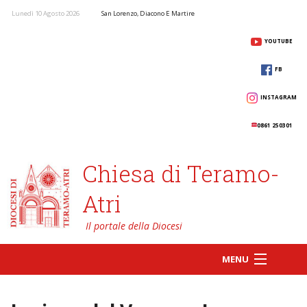
Lunedì 10 Agosto 2026
San Lorenzo, Diacono E Martire
YOUTUBE
FB
INSTAGRAM
0861 250301
Chiesa di Teramo-
Atri
MENU