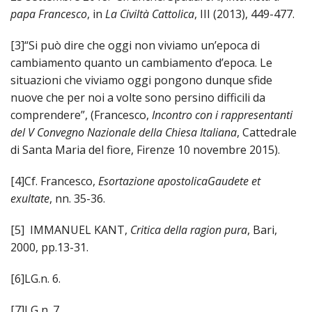
papa Francesco
, in
La Civiltà Cattolica
, III (2013), 449-477.
[3]“Si può dire che oggi non viviamo un’epoca di
cambiamento quanto un cambiamento d’epoca. Le
situazioni che viviamo oggi pongono dunque sfide
nuove che per noi a volte sono persino difficili da
comprendere”, (Francesco,
Incontro con i rappresentanti
del V Convegno Nazionale della Chiesa Italiana
, Cattedrale
di Santa Maria del fiore, Firenze 10 novembre 2015).
[4]Cf. Francesco,
Esortazione apostolica
Gaudete et
exultate
, nn. 35-36.
[5] IMMANUEL KANT,
Critica della ragion pura
, Bari,
2000, pp.13-31.
[6]LG.n. 6.
[7]LG n. 7.