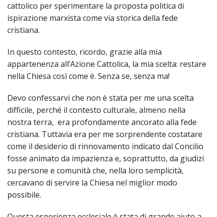
LAICA
CRO
COM
cattolico per sperimentare la proposta politica di
BENI
EM
COMP
DEI
RELI
CULT
ispirazione marxista come via storica della fede
ISTI
E
VESC
FEMM
ECCL
DIO
cristiana.
COM
INTE
DI
ED
SOS
DIRI
ART
CLE
DOC
In questo contesto, ricordo, grazie alla mia
DIO
SAC
appartenenza all’Azione Cattolica, la mia scelta: restare
ISTI
BIBL
nella Chiesa così come è. Senza se, senza ma!
CULT
DIO
CENT
Devo confessarvi che non è stata per me una scelta
CARI
DI
difficile, perché il contesto culturale, almeno nella
ACC
UFFI
nostra terra, era profondamente ancorato alla fede
CATE
SPO
cristiana. Tuttavia era per me sorprendente costatare
GIOV
CEN
come il desiderio di rinnovamento indicato dal Concilio
PER
MIS
fosse animato da impazienza e, soprattutto, da giudizi
ORI
DIO
UNIV
su persone e comunità che, nella loro semplicità,
E
COM
cercavano di servire la Chiesa nel miglior modo
AL
SOCI
possibile.
LAV
DIA
Questa esperienza ecclesiale è stata di grande aiuto a