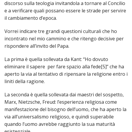
discorso sulla teologia invitandola a tornare al Concilio
INS
e a verificare quali possano essere le strade per servire
RELI
il cambiamento d’epoca.
CATT
UFFI
Vorrei indicare tre grandi questioni culturali che ho
LITU
incontrato nel mio cammino e che ritengo decisive per
rispondere all’invito del Papa.
MIG
PAS
La prima è quella sollevata da Kant: “Ho dovuto
DELL
eliminare il sapere per fare spazio alla fede
[5]” che ha
FAMI
aperto la via al tentativo di ripensare la religione entro i
PAS
liniti della ragione.
DELL
SAL
La seconda è quella sollevata dai maestri del sospetto,
Marx, Nietzsche, Freud: l’esperienza religiosa come
PAS
DELL
manifestazione del bisogno dell’uomo, che ha aperto la
VOC
via all’universalismo religioso, e quindi superabile
quando l’uomo avrebbe raggiunto la sua maturità
PAS
GIOV
esistenziale.