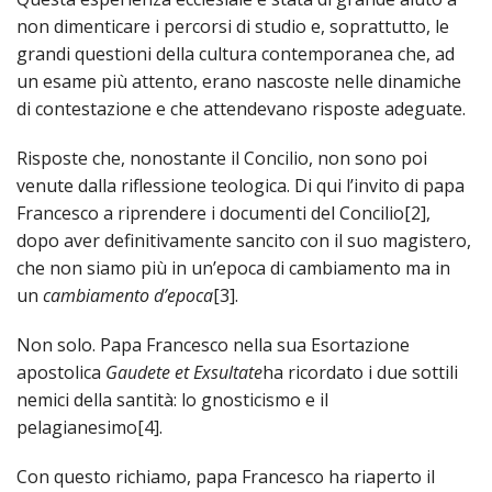
PER
non dimenticare i percorsi di studio e, soprattutto, le
ECO
grandi questioni della cultura contemporanea che, ad
E
un esame più attento, erano nascoste nelle dinamiche
AMM
di contestazione e che attendevano risposte adeguate.
ECU
E
Risposte che, nonostante il Concilio, non sono poi
DIA
venute dalla riflessione teologica. Di qui l’invito di papa
INTE
Francesco a riprendere i documenti del Concilio[2],
EDIL
dopo aver definitivamente sancito con il suo magistero,
DI
che non siamo più in un’epoca di cambiamento ma in
CUL
un
cambiamento d’epoca
[3].
EVA
DELL
Non solo. Papa Francesco nella sua Esortazione
CUL
apostolica
Gaudete et Exsultate
ha ricordato i due sottili
PAS
nemici della santità: lo gnosticismo e il
SCO
pelagianesimo[4].
PAS
Con questo richiamo, papa Francesco ha riaperto il
UNIV