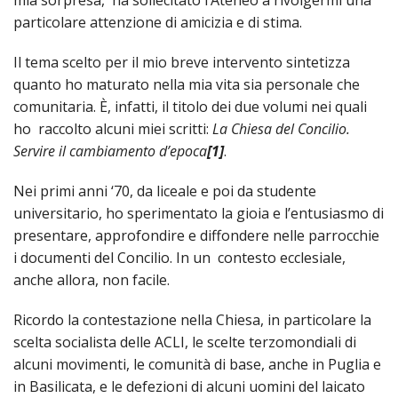
SEMI
DI
ARTE
PRES
particolare attenzione di amicizia e di stima.
CAPI
SAC
AFFA
DIO
ORD
DIAC
GENE
TRIB
VIR
Il tema scelto per il mio breve intervento sintetizza
«
COM
PRES
TRA
E
ECCL
RELI
DELL
quanto ho maturato nella mia vita sia personale che
ORD
SEG
DIO
DIAC
DIOC
CO
VID
VESC
comunitaria. È, infatti, il titolo dei due volumi nei quali
APR
MON
PER
IMP
RE
ho raccolto alcuni miei scritti:
La Chiesa del Concilio.
GIUB
APO
ALT
«
UTD
ORD
Servire il cambiamento d’epoca
[1]
.
PRES
DEL
(UFF
VIR
COM
PRES
DIOC
MAR
TECN
UT
RELI
RELI
Nei primi anni ‘70, da liceale e poi da studente
ISTIT
MASC
(UF
IN
ARCH
CON
universitario, ho sperimentato la gioia e l’entusiasmo di
SECO
DI
MEM
STO
CUR
TE
presentare, approfondire e diffondere nelle parrocchie
DIRI
E
PAS
ENTI
VESC
PONT
i documenti del Concilio. In un contesto ecclesiale,
DIO
ECCL
UFFI
ORIU
PRES
anche allora, non facile.
CIVI
TEC
COM
DELL
AVV
TEM
RICO
E
RELI
CHIE
DI
IMP
PER
Ricordo la contestazione nella Chiesa, in particolare la
FEMM
DIO
CURI
IN
CON
LA
DI
scelta socialista delle ACLI, le scelte terzomondiali di
E
DIOC
DIO
RIC
«
VESC
DIRI
OSS
alcuni movimenti, le comunità di base, anche in Puglia e
DELL
POS
EMER
PONT
GIUR
AGG
in Basilicata, e le defezioni di alcuni uomini del laicato
SIS
VE