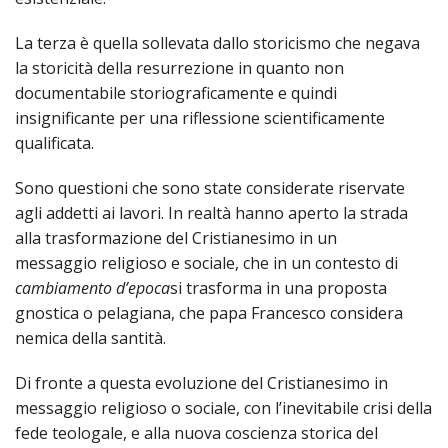
LAIC
La terza è quella sollevata dallo storicismo che negava
PRO
la storicità della resurrezione in quanto non
SOCI
documentabile storiograficamente e quindi
E
insignificante per una riflessione scientificamente
LAV
qualificata.
PRO
E
Sono questioni che sono state considerate riservate
SOS
agli addetti ai lavori. In realtà hanno aperto la strada
ECO
alla trasformazione del Cristianesimo in un
ALLA
CHIE
messaggio religioso e sociale, che in un contesto di
CATT
cambiamento d’epoca
si trasforma in una proposta
gnostica o pelagiana, che papa Francesco considera
UFFI
nemica della santità.
PER
I
PEL
Di fronte a questa evoluzione del Cristianesimo in
messaggio religioso o sociale, con l’inevitabile crisi della
UFFI
fede teologale, e alla nuova coscienza storica del
PER