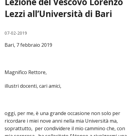
Lezione del Vescovo Lorenzo
HOME
Lezzi all’Università di Bari
«
VESCOVO
07-02-2019
VE
«
CURIA
Bari, 7 febbraio 2019
BIOG
CU
«
NEWS ED EVENTI
LO
CURI
NE
«
DIOCESI
STE
VESC
ED
Magnifico Rettore,
DIO
«
LETT
PARROCCHIE
«
SETT
EV
DEL
DELL
illustri docenti, cari amici,
VES
SANT
PA
«
ANNUARIO
VITA
SE
NEW
AI
DIOC
PAS
DE
GIOV
PAR
AN
–
PHO
TUTELA DEI MINORI
ARTE
DELL
VI
UFFIC
E
oggi, per me, è una grande occasione non solo per
DIOC
SPO
VIDE
«
PRES
PA
CUL
PAR
ORG
ricordare i miei nove anni nella mia Università ma,
INTE
–
«
DI
DIAC
soprattutto, per condividere il mio cammino che, con
PR
COM
VISIT
PART
UFF
DOC
DI
mia sorpresa, ha sollecitato l’Ateneo a rivolgermi una
PAST