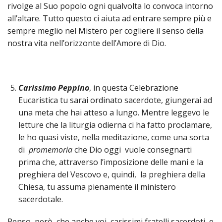
LO
rivolge al Suo popolo ogni qualvolta lo convoca intorno
SPO
all’altare. Tutto questo ci aiuta ad entrare sempre più e
sempre meglio nel Mistero per cogliere il senso della
UFFI
TUR
nostra vita nell’orizzonte dell’Amore di Dio.
E
TEM
LIBE
Carissimo Peppino
, in questa Celebrazione
TUT
DEI
Eucaristica tu sarai ordinato sacerdote, giungerai ad
MIN
una meta che hai atteso a lungo. Mentre leggevo le
E
letture che la liturgia odierna ci ha fatto proclamare,
DELL
le ho quasi viste, nella meditazione, come una sorta
PER
VULN
di
promemoria
che Dio oggi vuole consegnarti
prima che, attraverso l’imposizione delle mani e la
TRIB
preghiera del Vescovo e, quindi, la preghiera della
ECCL
DIO
Chiesa, tu assuma pienamente il ministero
APR
sacerdotale.
UNIT
Penso, però, che anche voi, carissimi fratelli sacerdoti, e