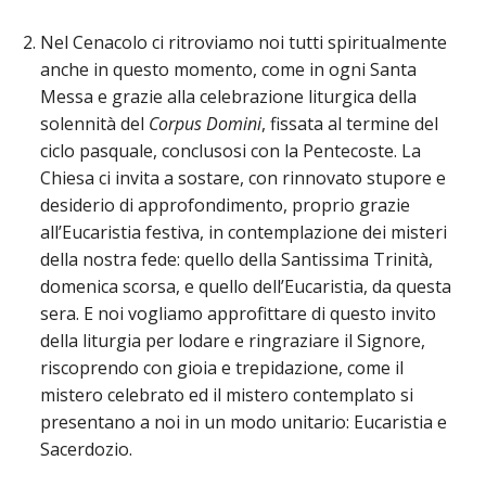
LAICA
CRO
COM
BENI
EM
COMP
DEI
RELI
CULT
Nel Cenacolo ci ritroviamo noi tutti spiritualmente
ISTI
E
VESC
FEMM
ECCL
DIO
anche in questo momento, come in ogni Santa
COM
INTE
DI
ED
SOS
Messa e grazie alla celebrazione liturgica della
DIRI
ART
CLE
DOC
DIO
solennità del
Corpus Domini
, fissata al termine del
SAC
ISTI
ciclo pasquale, conclusosi con la Pentecoste. La
BIBL
CULT
Chiesa ci invita a sostare, con rinnovato stupore e
DIO
desiderio di approfondimento, proprio grazie
CENT
CARI
DI
all’Eucaristia festiva, in contemplazione dei misteri
ACC
della nostra fede: quello della Santissima Trinità,
UFFI
CATE
domenica scorsa, e quello dell’Eucaristia, da questa
SPO
sera. E noi vogliamo approfittare di questo invito
GIOV
CEN
PER
della liturgia per lodare e ringraziare il Signore,
MIS
ORI
DIO
riscoprendo con gioia e trepidazione, come il
UNIV
mistero celebrato ed il mistero contemplato si
E
COM
presentano a noi in un modo unitario: Eucaristia e
AL
SOCI
LAV
Sacerdozio.
DIA