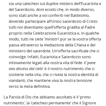
sia una catechesi sul duplice mistero dell’Eucaristia e
LAIC
del Sacerdozio, doni eccelsi che, in modo diverso,
sono stati anche a voi conferiti nel Battesimo,
PRO
SOCI
dovendo partecipare all’Unico sacerdozio di Cristo:
E
tutti noi diventiamo quell’offerta gradita al Padre
LAV
proprio nella Celebrazione Eucaristica e, in qualche
PRO
modo, tutti ne siete ‘ministri’ pur se la vostra offerta
E
passa attraverso la mediazione della Chiesa e del
SOS
ministero del sacerdote. Un’offerta sacrificale che ci
ECO
coinvolge. Infatti, Eucaristia e Sacerdozio sono
ALLA
CHIE
intimamente legati alla nostra vita di fede: il ‘
pane
CATT
vivo disceso dal cielo
’ è il nostro nutrimento che ci
sostiene nella vita, che ci rivela la nostra identità di
UFFI
PER
viandanti, che mantiene viva la nostra tensione
I
verso la meta definitiva.
PEL
La Parola di Dio che abbiamo ascoltato è il ‘primo
UFFI
PER
nutrimento’, la ‘catechesi permanente’ che il Signore