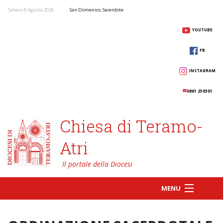
Sabato 8 Agosto 2026
San Domenico, Sacerdote
YOUTUBE
FB
INSTAGRAM
0861 250301
Chiesa di Teramo-
Atri
MENU