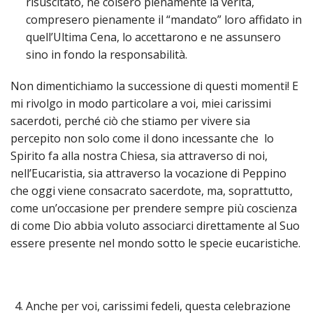
risuscitato, ne colsero pienamente la verità,
INS
compresero pienamente il “mandato” loro affidato in
RELI
quell’Ultima Cena, lo accettarono e ne assunsero
CATT
sino in fondo la responsabilità.
UFFI
LITU
Non dimentichiamo la successione di questi momenti! E
mi rivolgo in modo particolare a voi, miei carissimi
MIG
sacerdoti, perché ciò che stiamo per vivere sia
PAS
percepito non solo come il dono incessante che lo
DELL
Spirito fa alla nostra Chiesa, sia attraverso di noi,
FAMI
nell’Eucaristia, sia attraverso la vocazione di Peppino
PAS
che oggi viene consacrato sacerdote, ma, soprattutto,
DELL
come un’occasione per prendere sempre più coscienza
SAL
di come Dio abbia voluto associarci direttamente al Suo
PAS
essere presente nel mondo sotto le specie eucaristiche.
DELL
VOC
PAS
Anche per voi, carissimi fedeli, questa celebrazione
GIOV