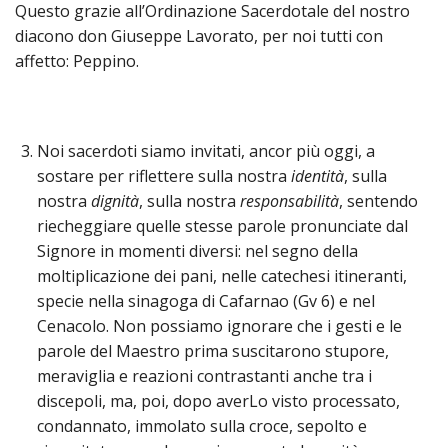
PER
Questo grazie all’Ordinazione Sacerdotale del nostro
diacono don Giuseppe Lavorato, per noi tutti con
ECO
E
affetto: Peppino.
AMM
ECU
E
Noi sacerdoti siamo invitati, ancor più oggi, a
DIA
INTE
sostare per riflettere sulla nostra
identità
, sulla
nostra
dignità
, sulla nostra
responsabilità
, sentendo
EDIL
riecheggiare quelle stesse parole pronunciate dal
DI
CUL
Signore in momenti diversi: nel segno della
moltiplicazione dei pani, nelle catechesi itineranti,
EVA
specie nella sinagoga di Cafarnao (Gv 6) e nel
DELL
Cenacolo. Non possiamo ignorare che i gesti e le
CUL
parole del Maestro prima suscitarono stupore,
PAS
meraviglia e reazioni contrastanti anche tra i
SCO
discepoli, ma, poi, dopo averLo visto processato,
PAS
condannato, immolato sulla croce, sepolto e
UNIV