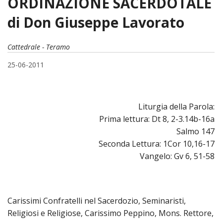
ORDINAZIONE SACERDOTALE
HOME
di Don Giuseppe Lavorato
«
VESCOVO
Cattedrale - Teramo
VE
«
CURIA
25-06-2011
BIOG
CU
«
NEWS ED EVENTI
LO
CURI
NE
«
DIOCESI
Liturgia della Parola:
STE
VESC
ED
Prima lettura: Dt 8, 2-3.14b-16a
DIO
«
LETT
PARROCCHIE
«
SETT
EV
Salmo 147
DEL
DELL
Seconda Lettura: 1Cor 10,16-17
VES
SANT
PA
«
ANNUARIO
VITA
SE
NEW
AI
DIOC
Vangelo: Gv 6, 51-58
PAS
DE
GIOV
PAR
AN
–
PHO
TUTELA DEI MINORI
ARTE
DELL
VI
UFFIC
E
DIOC
SPO
VIDE
«
PRES
PA
CUL
PAR
ORG
Carissimi Confratelli nel Sacerdozio, Seminaristi,
INTE
–
«
DI
DIAC
PR
COM
VISIT
Religiosi e Religiose, Carissimo Peppino, Mons. Rettore,
PART
UFF
DOC
DI
PAST