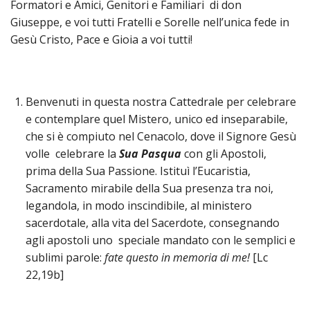
SEMI
Formatori e Amici, Genitori e Familiari di don
DI
ARTE
PRES
CAPI
Giuseppe, e voi tutti Fratelli e Sorelle nell’unica fede in
SAC
AFFA
DIO
ORD
DIAC
Gesù Cristo, Pace e Gioia a voi tutti!
GENE
TRIB
VIR
«
COM
PRES
TRA
E
ECCL
RELI
DELL
ORD
SEG
DIO
DIAC
DIOC
CO
VID
VESC
APR
MON
PER
IMP
RE
Benvenuti in questa nostra Cattedrale per celebrare
GIUB
APO
ALT
«
UTD
ORD
e contemplare quel Mistero, unico ed inseparabile,
PRES
DEL
(UFF
VIR
COM
PRES
DIOC
MAR
che si è compiuto nel Cenacolo, dove il Signore Gesù
TECN
UT
RELI
RELI
ISTIT
volle celebrare la
Sua Pasqua
con gli Apostoli,
MASC
(UF
IN
ARCH
CON
SECO
DI
prima della Sua Passione. Istituì l’Eucaristia,
MEM
STO
CUR
TE
DIRI
E
PAS
Sacramento mirabile della Sua presenza tra noi,
ENTI
VESC
PONT
DIO
legandola, in modo inscindibile, al ministero
ECCL
UFFI
ORIU
PRES
CIVI
TEC
sacerdotale, alla vita del Sacerdote, consegnando
COM
DELL
AVV
TEM
RICO
E
RELI
CHIE
DI
IMP
agli apostoli uno speciale mandato con le semplici e
PER
FEMM
DIO
CURI
IN
sublimi parole:
fate questo in memoria di me!
[Lc
CON
LA
DI
E
DIOC
DIO
22,19b]
RIC
«
VESC
DIRI
OSS
DELL
POS
EMER
PONT
GIUR
AGG
SIS
VE