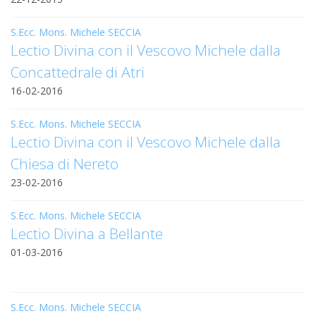
PER
ECO
S.Ecc. Mons. Michele SECCIA
E
Lectio Divina con il Vescovo Michele dalla
AMM
Concattedrale di Atri
ECU
16-02-2016
E
DIA
INTE
S.Ecc. Mons. Michele SECCIA
Lectio Divina con il Vescovo Michele dalla
EDIL
Chiesa di Nereto
DI
CUL
23-02-2016
EVA
S.Ecc. Mons. Michele SECCIA
DELL
CUL
Lectio Divina a Bellante
01-03-2016
PAS
SCO
PAS
S.Ecc. Mons. Michele SECCIA
UNIV