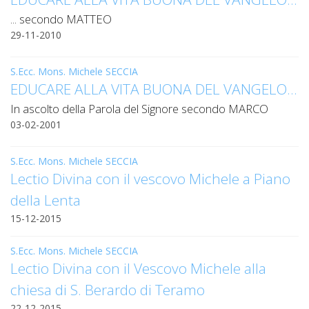
LAICA
CRO
COM
BENI
EM
... secondo MATTEO
COMP
DEI
RELI
CULT
ISTI
E
VESC
FEMM
29-11-2010
ECCL
DIO
COM
INTE
DI
ED
SOS
DIRI
ART
CLE
DOC
S.Ecc. Mons. Michele SECCIA
DIO
SAC
EDUCARE ALLA VITA BUONA DEL VANGELO…
ISTI
BIBL
In ascolto della Parola del Signore secondo MARCO
CULT
DIO
03-02-2001
CENT
CARI
DI
ACC
S.Ecc. Mons. Michele SECCIA
UFFI
Lectio Divina con il vescovo Michele a Piano
CATE
SPO
della Lenta
GIOV
CEN
PER
15-12-2015
MIS
ORI
DIO
UNIV
S.Ecc. Mons. Michele SECCIA
E
COM
Lectio Divina con il Vescovo Michele alla
AL
SOCI
LAV
chiesa di S. Berardo di Teramo
DIA
22-12-2015