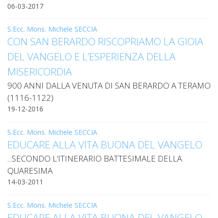
SEMI
DI
06-03-2017
ARTE
PRES
CAPI
SAC
AFFA
DIO
ORD
DIAC
GENE
S.Ecc. Mons. Michele SECCIA
TRIB
VIR
«
COM
PRES
TRA
E
CON SAN BERARDO RISCOPRIAMO LA GIOIA
ECCL
RELI
DELL
ORD
SEG
DIO
DIAC
DEL VANGELO E L’ESPERIENZA DELLA
DIOC
CO
VID
VESC
APR
MON
PER
IMP
MISERICORDIA
RE
GIUB
APO
ALT
«
UTD
ORD
PRES
900 ANNI DALLA VENUTA DI SAN BERARDO A TERAMO
DEL
(UFF
VIR
COM
PRES
DIOC
MAR
TECN
(1116-1122)
UT
RELI
RELI
ISTIT
19-12-2016
MASC
(UF
IN
ARCH
CON
SECO
DI
MEM
STO
CUR
TE
DIRI
E
PAS
S.Ecc. Mons. Michele SECCIA
ENTI
VESC
PONT
DIO
EDUCARE ALLA VITA BUONA DEL VANGELO
ECCL
UFFI
ORIU
PRES
CIVI
TEC
COM
...SECONDO L’ITINERARIO BATTESIMALE DELLA
DELL
AVV
TEM
RICO
E
RELI
CHIE
DI
IMP
QUARESIMA
PER
FEMM
DIO
CURI
IN
CON
14-03-2011
LA
DI
E
DIOC
DIO
RIC
«
VESC
DIRI
OSS
DELL
POS
EMER
S.Ecc. Mons. Michele SECCIA
PONT
GIUR
AGG
SIS
EDUCARE ALLA VITA BUONA DEL VANGELO…
VE