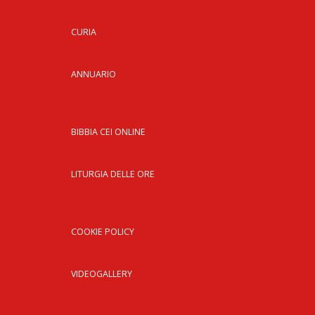
LAIC
CURIA
PRO
SOCI
E
ANNUARIO
LAV
PRO
E
BIBBIA CEI ONLINE
SOS
ECO
ALLA
LITURGIA DELLE ORE
CHIE
CATT
UFFI
COOKIE POLICY
PER
I
PEL
VIDEOGALLERY
UFFI
PER