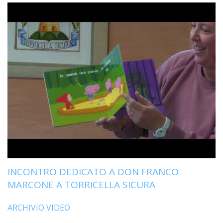
LAIC
PRO
SOCI
E
LAV
PRO
E
SOS
ECO
ALLA
CHIE
CATT
UFFI
PER
INCONTRO DEDICATO A DON FRANCO
I
MARCONE A TORRICELLA SICURA
PEL
UFFI
ARCHIVIO VIDEO
PER