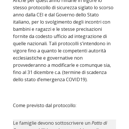
Anche per quest’anno rimane in vigore lo
SEMI
DI
ARTE
PRES
stesso protocollo di sicurezza siglato lo scorso
CAPI
SAC
AFFA
DIO
ORD
anno dalla CEI e dal Governo dello Stato
DIAC
GENE
TRIB
VIR
«
COM
PRES
TRA
italiano, per lo svolgimento degli incontri con
E
ECCL
RELI
DELL
ORD
SEG
bambini e ragazzi e le stesse precisazioni
DIO
DIAC
DIOC
CO
VID
VESC
APR
fornite da codesto ufficio ad integrazione di
MON
PER
IMP
RE
quelle nazionali. Tali protocolli s’intendono in
GIUB
APO
ALT
«
UTD
ORD
PRES
DEL
vigore fino a quanto le competenti autorità
(UFF
VIR
COM
PRES
DIOC
MAR
TECN
UT
ecclesiastiche e governative non
RELI
RELI
ISTIT
provvederanno a modificarle e comunque sia,
MASC
(UF
IN
ARCH
CON
SECO
DI
MEM
fino al 31 dicembre c.a. (termine di scadenza
STO
CUR
TE
DIRI
E
PAS
dello stato d’emergenza COVID19).
ENTI
VESC
PONT
DIO
ECCL
UFFI
ORIU
PRES
CIVI
TEC
COM
DELL
AVV
TEM
RICO
E
RELI
CHIE
DI
IMP
PER
FEMM
Come previsto dal protocollo:
DIO
CURI
IN
CON
LA
DI
E
DIOC
DIO
RIC
«
VESC
DIRI
OSS
DELL
POS
EMER
PONT
Le famiglie devono sottoscrivere un
Patto di
GIUR
AGG
SIS
VE