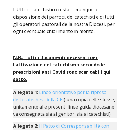
INS
L’Ufficio catechistico resta comunque a
RELI
disposizione dei parroci, dei catechisti e di tutti
CATT
gli operatori pastorali della nostra Diocesi, per
UFFI
ogni eventuale chiarimento in merito.
LITU
MIG
PAS
N.B.: Tutti i documenti necessari per
DELL
l’attivazione del catechismo secondo le
FAMI
prescrizioni anti Covid sono scaricabili qui
PAS
sotto.
DELL
SAL
Allegato 1
:
Linee orientative per la ripresa
della catechesi della CEI
( una copia delle stesse,
PAS
DELL
unitamente alle presenti linee guida diocesane,
VOC
va consegnata sia ai genitori sia ai catechisti);
PAS
Allegato 2
:
Il Patto di Corresponsabilità con i
GIOV