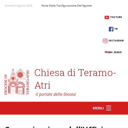
Giovedì 6 Agosto 2026
Festa Della Trasfigurazione Del Signore
YOUTUBE
FB
INSTAGRAM
0861 250301
Chiesa di Teramo-
Atri
MENU