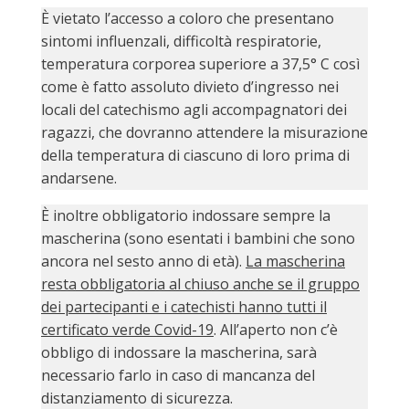
PER
È vietato l’accesso a coloro che presentano
ECO
sintomi influenzali, difficoltà respiratorie,
E
temperatura corporea superiore a 37,5° C così
AMM
come è fatto assoluto divieto d’ingresso nei
ECU
locali del catechismo agli accompagnatori dei
E
ragazzi, che dovranno attendere la misurazione
DIA
della temperatura di ciascuno di loro prima di
INTE
andarsene.
EDIL
DI
È inoltre obbligatorio indossare sempre la
CUL
mascherina (sono esentati i bambini che sono
ancora nel sesto anno di età).
La mascherina
EVA
DELL
resta obbligatoria al chiuso anche se il gruppo
CUL
dei partecipanti e i catechisti hanno tutti il
certificato verde Covid-19
. All’aperto non c’è
PAS
SCO
obbligo di indossare la mascherina, sarà
necessario farlo in caso di mancanza del
PAS
distanziamento di sicurezza.
UNIV