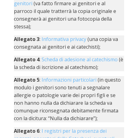
genitori
(va fatto firmare ai genitori e al
LAIC
parroco il quale tratterrà la copia originale e
consegnerà ai genitori una fotocopia della
PRO
stessa);
SOCI
E
Allegato 3
:
Informativa privacy
(una copia va
LAV
consegnata ai genitori e ai catechisti);
PRO
E
Allegato 4
:
Scheda di adesione al catechismo
(è
SOS
la scheda di iscrizione al catechismo);
ECO
ALLA
Allegato 5
:
Informazioni particolari
(in questo
CHIE
CATT
modulo i genitori sono tenuti a segnalare
allergie o patologie varie dei propri figli e se
UFFI
non hanno nulla da dichiarare la scheda va
PER
comunque riconsegnata debitamente firmata
I
PEL
con la dicitura: “Nulla da dichiarare”);
UFFI
Allegato 6
:
I registri per la presenza dei
PER