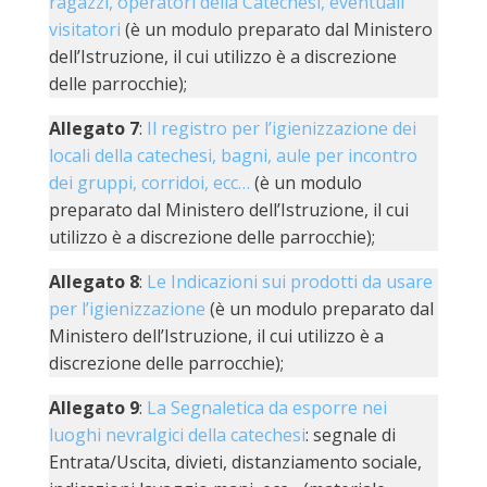
ragazzi, operatori della Catechesi, eventuali
LO
visitatori
(è un modulo preparato dal Ministero
SPO
dell’Istruzione, il cui utilizzo è a discrezione
UFFI
delle parrocchie);
TUR
E
Allegato 7
:
Il registro per l’igienizzazione dei
TEM
locali della catechesi, bagni, aule per incontro
LIBE
dei gruppi, corridoi, ecc…
(è un modulo
TUT
preparato dal Ministero dell’Istruzione, il cui
DEI
utilizzo è a discrezione delle parrocchie);
MIN
E
Allegato 8
:
Le Indicazioni sui prodotti da usare
DELL
PER
per l’igienizzazione
(è un modulo preparato dal
VULN
Ministero dell’Istruzione, il cui utilizzo è a
discrezione delle parrocchie);
TRIB
ECCL
Allegato 9
:
La Segnaletica da esporre nei
DIO
APR
luoghi nevralgici della catechesi
: segnale di
Entrata/Uscita, divieti, distanziamento sociale,
UNIT