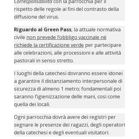
Corresponsabilità
con la parrocchia per il
LAICA
CRO
COM
BENI
EM
COMP
rispetto delle regole ai fini del contrasto della
DEI
RELI
CULT
ISTI
E
VESC
FEMM
diffusione del virus.
ECCL
DIO
COM
INTE
DI
ED
SOS
DIRI
Riguardo al Green Pass
, la attuale normativa
ART
CLE
DOC
DIO
SAC
civile
non prevede l’obbligo vaccinale né
ISTI
richiede la certificazione verde
per partecipare
BIBL
CULT
alle celebrazioni, alle processioni e alle attività
DIO
CENT
pastorali in senso stretto.
CARI
DI
ACC
I luoghi della catechesi dovranno essere idonei
UFFI
a garantire il distanziamento interpersonale di
CATE
SPO
sicurezza di almeno 1 metro; fondamentali poi
GIOV
CEN
PER
saranno l’igienizzazione delle mani, così come
MIS
ORI
quella dei locali.
DIO
UNIV
E
COM
Ogni parrocchia dovrà avere dei registri per
AL
SOCI
segnare le presenze dei ragazzi, degli operatori
LAV
della catechesi e degli eventuali visitatori.
DIA