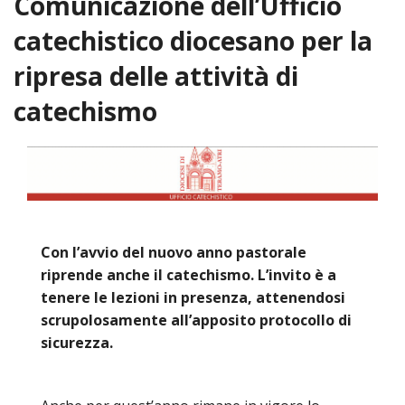
Comunicazione dell’Ufficio
HOME
catechistico diocesano per la
«
ripresa delle attività di
VESCOVO
catechismo
VE
«
CURIA
BIOG
CU
«
NEWS ED EVENTI
LO
CURI
NE
«
DIOCESI
STE
VESC
ED
DIO
«
LETT
PARROCCHIE
«
SETT
EV
DEL
Con l’avvio del nuovo anno pastorale
DELL
VES
SANT
PA
«
ANNUARIO
VITA
riprende anche il catechismo. L’invito è a
SE
NEW
AI
DIOC
PAS
tenere le lezioni in presenza, attenendosi
DE
GIOV
PAR
AN
–
PHO
TUTELA DEI MINORI
ARTE
scrupolosamente all’apposito protocollo di
DELL
VI
UFFIC
E
DIOC
SPO
VIDE
sicurezza.
«
PRES
PA
CUL
PAR
ORG
INTE
–
«
DI
DIAC
PR
COM
VISIT
PART
UFF
DOC
DI
PAST