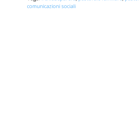
PASTORALE G
comunicazioni sociali
LAICATO
PROBLEMI SOC
PROMOZIONE 
UFFICIO PER 
UFFICIO PER 
UFFICIO TURI
TUTELA DEI M
TRIBUNALE E
UNITALSI