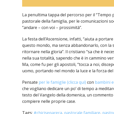
EDILIZIA DI C
EVANGELIZZA
La penultima tappa del percorso per il “Tempo pas
pastorale della famiglia, per le comunicazioni soc
PASTORALE S
“andare – con voi – prossimità”.
PASTORALE U
La festa dell’Ascensione, infatti, “aiuta a portare
questo mondo, ma senza abbandonarlo, con la su
INSEGNAMENT
ritornare nella gloria”. Il cristiano “sa che è 
UFFICIO LITU
nella sua totalità, sapendo che è in cammino ve
Ma, come fu per gli apostoli, “tocca a noi, disce
MIGRANTES
uomo, portando nel mondo la luce e la forza del 
PASTORALE DE
Pensate
per le famiglie (clicca qui)
con
bambini e 
che vogliano dedicare un po’ di tempo a meditare
PASTORALE D
testo del Vangelo della domenica, un commento di
compiere nelle proprie case.
PASTORALE D
Tags:
#chiciseparera
,
pastorale familiare
,
pastor