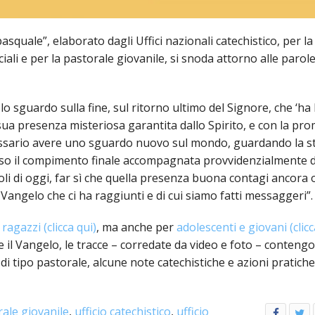
ULTO
ZIONE DELLA CULTURA
quale”, elaborato dagli Uffici nazionali catechistico, per la
iali e per la pastorale giovanile, si snoda attorno alle parol
COLASTICA
NIVERSITARIA
 lo sguardo sulla fine, sul ritorno ultimo del Signore, che ‘ha 
a presenza misteriosa garantita dallo Spirito, e con la pro
O RELIGIONE CATTOLICA
necessario avere uno sguardo nuovo sul mondo, guardando la s
RGICO
rso il compimento finale accompagnata provvidenzialmente d
poli di oggi, far sì che quella presenza buona contagi ancora 
Vangelo che ci ha raggiunti e di cui siamo fatti messaggeri”.
LLA FAMIGLIA
ragazzi (clicca qui)
, ma anche per
adolescenti e giovani (clicc
 il Vangelo, le tracce – corredate da video e foto – contengo
ELLA SALUTE
 tipo pastorale, alcune note catechistiche e azioni pratiche
ELLE VOCAZIONI
ale giovanile
,
ufficio catechistico
,
ufficio