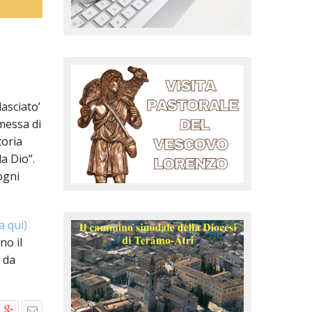
e
lasciato’
messa di
toria
a Dio”.
ogni
a qui)
no il
 da