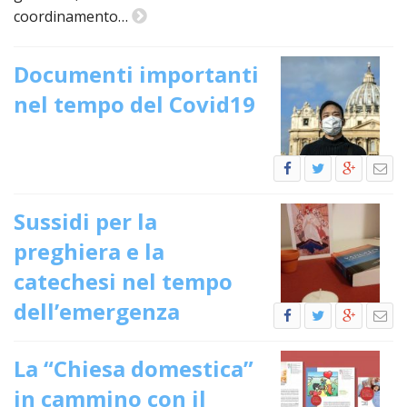
LAICA
CRO
COM
BENI
coordinamento…
EM
COMP
DEI
RELI
CULT
ISTI
E
VESC
FEMM
ECCL
DIO
COM
INTE
DI
ED
Documenti importanti
SOS
DIRI
ART
CLE
DOC
nel tempo del Covid19
DIO
SAC
ISTI
BIBL
CULT
DIO
CENT
CARI
DI
ACC
Sussidi per la
UFFI
CATE
SPO
preghiera e la
GIOV
CEN
catechesi nel tempo
PER
MIS
ORI
dell’emergenza
DIO
UNIV
E
COM
AL
SOCI
La “Chiesa domestica”
LAV
DIA
in cammino con il