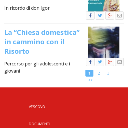
LO
SPO
In ricordo di don Igor
UFFI
TUR
E
La “Chiesa domestica”
TEM
in cammino con il
LIBE
Risorto
TUT
DEI
MIN
Percorso per gli adolescenti e i
E
giovani
1
2
3
DELL
PER
>>
VULN
TRIB
ECCL
DIO
VESCOVO
APR
UNIT
DOCUMENTI