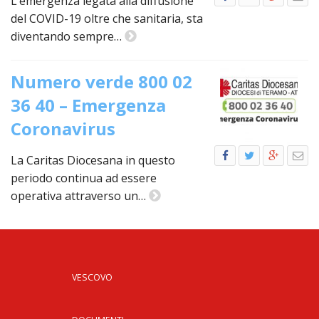
L’emergenza legata alla diffusione
LAICA
CRO
COM
BENI
EM
del COVID-19 oltre che sanitaria, sta
COMP
DEI
RELI
CULT
ISTI
E
VESC
diventando sempre…
FEMM
ECCL
DIO
COM
INTE
DI
ED
SOS
DIRI
ART
CLE
DOC
Numero verde 800 02
DIO
SAC
ISTI
36 40 – Emergenza
BIBL
CULT
DIO
Coronavirus
CENT
CARI
DI
La Caritas Diocesana in questo
ACC
UFFI
periodo continua ad essere
CATE
SPO
operativa attraverso un…
GIOV
CEN
PER
MIS
ORI
DIO
UNIV
E
COM
AL
VESCOVO
SOCI
LAV
DIA