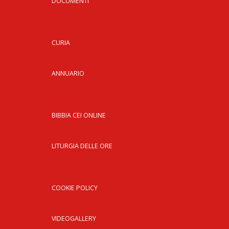
PER
DOCUMENTI
ECO
E
AMM
CURIA
ECU
E
ANNUARIO
DIA
INTE
EDIL
BIBBIA CEI ONLINE
DI
CUL
EVA
LITURGIA DELLE ORE
DELL
CUL
PAS
COOKIE POLICY
SCO
PAS
VIDEOGALLERY
UNIV