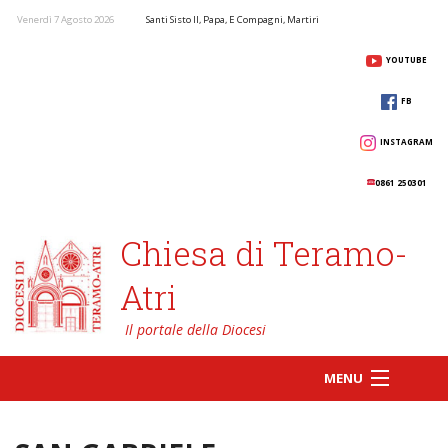
Venerdì 7 Agosto 2026
Santi Sisto II, Papa, E Compagni, Martiri
YOUTUBE
FB
INSTAGRAM
0861 250301
Chiesa di Teramo-
Atri
MENU