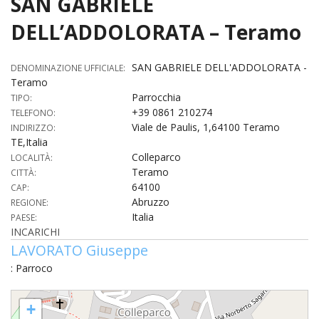
SAN GABRIELE
HOME
DELL’ADDOLORATA – Teramo
«
VESCOVO
SAN GABRIELE DELL'ADDOLORATA -
DENOMINAZIONE UFFICIALE:
Teramo
VE
«
CURIA
Parrocchia
TIPO:
+39 0861 210274
TELEFONO:
BIOG
CU
«
NEWS ED EVENTI
Viale de Paulis, 1,64100 Teramo
INDIRIZZO:
LO
TE,Italia
CURI
NE
«
DIOCESI
STE
Colleparco
LOCALITÀ:
VESC
ED
Teramo
CITTÀ:
DIO
«
LETT
PARROCCHIE
«
SETT
EV
64100
CAP:
DEL
DELL
Abruzzo
REGIONE:
VES
SANT
PA
«
ANNUARIO
VITA
SE
NEW
Italia
PAESE:
AI
DIOC
PAS
INCARICHI
DE
GIOV
PAR
AN
–
PHO
TUTELA DEI MINORI
LAVORATO Giuseppe
ARTE
DELL
VI
UFFIC
E
DIOC
SPO
VIDE
: Parroco
«
PRES
PA
CUL
PAR
ORG
INTE
–
«
DI
DIAC
SAN GABRIELE DELL'ADDOLORATA - Teramo
PR
COM
VISIT
+
PART
UFF
DOC
DI
PAST