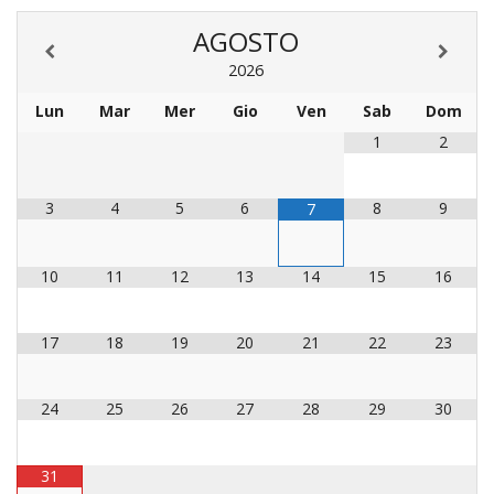
LAICA
CRO
COM
BENI
EM
COMP
DEI
RELI
AGOSTO
CULT
ISTI
E
VESC
FEMM
ECCL
DIO
2026
COM
INTE
DI
ED
SOS
DIRI
ART
CLE
Lun
Mar
Mer
Gio
Ven
Sab
Dom
DOC
DIO
SAC
1
2
ISTI
BIBL
CULT
DIO
3
4
5
6
8
9
7
CENT
CARI
DI
ACC
UFFI
10
11
12
13
14
15
16
CATE
SPO
GIOV
CEN
PER
17
18
19
20
21
22
23
MIS
ORI
DIO
UNIV
E
24
25
26
27
28
29
30
COM
AL
SOCI
LAV
DIA
31