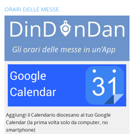
LO
SPO
ORARI DELLE MESSE
UFFI
TUR
E
TEM
LIBE
TUT
DEI
MIN
E
DELL
PER
VULN
TRIB
ECCL
DIO
Aggiungi il Calendario diocesano al tuo Google
APR
Calendar (la prima volta solo da computer, no
UNIT
smartphone)