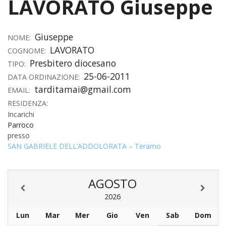
LAVORATO Giuseppe
HOME
Giuseppe
«
NOME:
VESCOVO
LAVORATO
COGNOME:
VE
«
Presbitero diocesano
CURIA
TIPO:
25-06-2011
DATA ORDINAZIONE:
BIOG
CU
«
NEWS ED EVENTI
tarditamai@gmail.com
EMAIL:
LO
CURI
RESIDENZA:
NE
«
DIOCESI
STE
VESC
Incarichi
ED
Parroco
DIO
«
LETT
PARROCCHIE
«
SETT
EV
presso
DEL
DELL
SAN GABRIELE DELL’ADDOLORATA – Teramo
VES
SANT
PA
«
ANNUARIO
VITA
SE
NEW
AI
DIOC
PAS
DE
GIOV
PAR
AN
–
PHO
TUTELA DEI MINORI
ARTE
DELL
AGOSTO
VI
UFFIC
E
DIOC
SPO
VIDE
«
PRES
PA
CUL
2026
PAR
ORG
INTE
–
«
DI
DIAC
PR
COM
Lun
Mar
Mer
Gio
Ven
Sab
Dom
VISIT
PART
UFF
DOC
DI
PAST