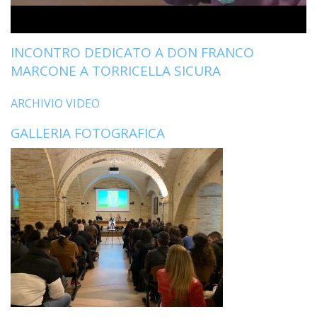
LO
SPO
UFFI
INCONTRO DEDICATO A DON FRANCO
TUR
MARCONE A TORRICELLA SICURA
E
TEM
LIBE
ARCHIVIO VIDEO
TUT
GALLERIA FOTOGRAFICA
DEI
MIN
E
DELL
PER
VULN
TRIB
ECCL
DIO
APR
UNIT