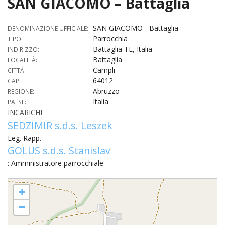
SAN GIACOMO – Battaglia
HOME
SAN GIACOMO - Battaglia
DENOMINAZIONE UFFICIALE:
«
Parrocchia
TIPO:
VESCOVO
Battaglia TE, Italia
INDIRIZZO:
VE
«
Battaglia
LOCALITÀ:
CURIA
Campli
CITTÀ:
BIOG
64012
CU
«
CAP:
NEWS ED EVENTI
Abruzzo
REGIONE:
LO
Italia
CURI
PAESE:
NE
«
DIOCESI
STE
INCARICHI
VESC
ED
SEDZIMIR s.d.s. Leszek
DIO
«
LETT
PARROCCHIE
«
SETT
EV
DEL
Leg. Rapp.
DELL
VES
SANT
PA
«
GOLUS s.d.s. Stanislav
ANNUARIO
VITA
SE
NEW
AI
DIOC
PAS
: Amministratore parrocchiale
DE
GIOV
PAR
AN
–
PHO
TUTELA DEI MINORI
ARTE
DELL
VI
UFFIC
SAN GIACOMO - Battaglia
E
DIOC
SPO
VIDE
«
+
PRES
PA
CUL
PAR
ORG
INTE
−
–
«
DI
DIAC
PR
COM
VISIT
PART
UFF
DOC
DI
PAST