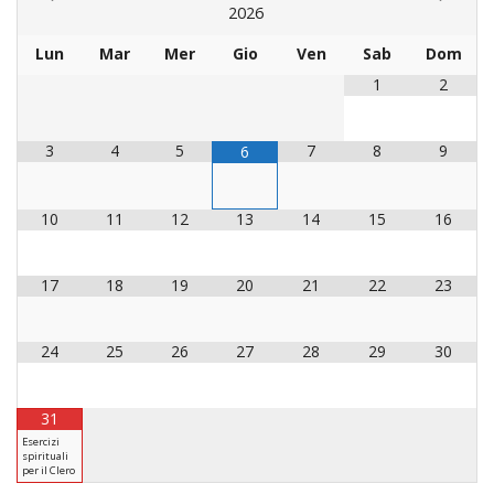
LAICA
CRO
COM
2026
BENI
EM
COMP
DEI
RELI
CULT
ISTI
E
VESC
Lun
Mar
Mer
Gio
Ven
Sab
Dom
FEMM
ECCL
DIO
COM
INTE
DI
ED
1
2
SOS
DIRI
ART
CLE
DOC
DIO
SAC
ISTI
3
4
5
7
8
9
6
BIBL
CULT
DIO
CENT
10
11
12
13
14
15
16
CARI
DI
ACC
UFFI
17
18
19
20
21
22
23
CATE
SPO
GIOV
CEN
PER
MIS
24
25
26
27
28
29
30
ORI
DIO
UNIV
E
COM
31
AL
SOCI
Esercizi
LAV
spirituali
DIA
per il Clero