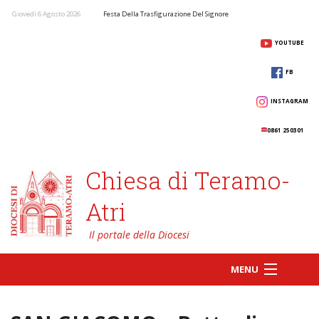
Giovedì 6 Agosto 2026
Festa Della Trasfigurazione Del Signore
YOUTUBE
FB
INSTAGRAM
0861 250301
Chiesa di Teramo-
Atri
MENU