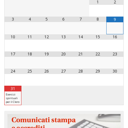
LAICA
1
2
CRO
COM
BENI
EM
COMP
DEI
RELI
CULT
ISTI
E
VESC
FEMM
ECCL
DIO
COM
INTE
3
4
5
6
7
8
9
DI
ED
SOS
DIRI
ART
CLE
DOC
DIO
SAC
10
11
12
13
14
15
16
ISTI
BIBL
CULT
DIO
17
18
19
20
21
22
23
CENT
CARI
DI
ACC
UFFI
24
25
26
27
28
29
30
CATE
SPO
GIOV
CEN
PER
31
MIS
ORI
Esercizi
DIO
spirituali
UNIV
per il Clero
E
COM
AL
SOCI
LAV
DIA