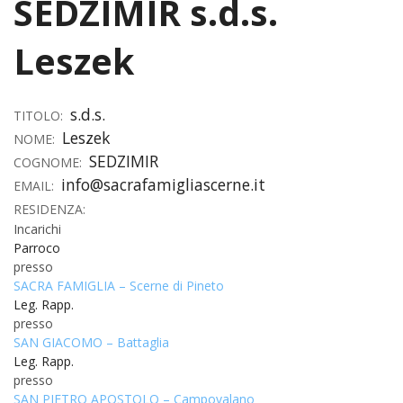
SEDZIMIR s.d.s.
HOME
Leszek
«
VESCOVO
VE
«
CURIA
s.d.s.
TITOLO:
Leszek
NOME:
BIOG
CU
«
NEWS ED EVENTI
SEDZIMIR
COGNOME:
LO
info@sacrafamigliascerne.it
CURI
NE
«
EMAIL:
DIOCESI
STE
VESC
RESIDENZA:
ED
DIO
«
LETT
Incarichi
PARROCCHIE
«
SETT
EV
DEL
Parroco
DELL
VES
SANT
PA
«
presso
ANNUARIO
VITA
SE
NEW
AI
DIOC
SACRA FAMIGLIA – Scerne di Pineto
PAS
DE
GIOV
PAR
AN
Leg. Rapp.
–
PHO
TUTELA DEI MINORI
ARTE
DELL
VI
presso
UFFIC
E
DIOC
SPO
VIDE
«
PRES
SAN GIACOMO – Battaglia
PA
CUL
PAR
ORG
Leg. Rapp.
INTE
–
«
DI
DIAC
PR
presso
COM
VISIT
PART
UFF
SAN PIETRO APOSTOLO – Campovalano
DOC
DI
PAST