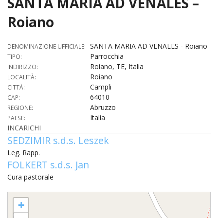
SANTA MARIA AD VENALES –
HOME
Roiano
«
VESCOVO
SANTA MARIA AD VENALES - Roiano
DENOMINAZIONE UFFICIALE:
Parrocchia
VE
TIPO:
«
CURIA
Roiano, TE, Italia
INDIRIZZO:
Roiano
LOCALITÀ:
BIOG
CU
«
NEWS ED EVENTI
Campli
CITTÀ:
LO
64010
CAP:
CURI
NE
«
DIOCESI
STE
Abruzzo
REGIONE:
VESC
ED
Italia
PAESE:
DIO
«
LETT
PARROCCHIE
«
SETT
EV
INCARICHI
DEL
DELL
SEDZIMIR s.d.s. Leszek
VES
SANT
PA
«
ANNUARIO
VITA
SE
NEW
AI
DIOC
Leg. Rapp.
PAS
DE
GIOV
FOLKERT s.d.s. Jan
PAR
AN
–
PHO
TUTELA DEI MINORI
ARTE
DELL
VI
UFFIC
Cura pastorale
E
DIOC
SPO
VIDE
«
PRES
PA
CUL
PAR
ORG
SANTA MARIA AD VENALES - Roiano
INTE
–
«
DI
DIAC
+
PR
COM
VISIT
PART
UFF
DOC
DI
PAST