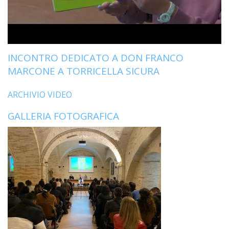
LO
SPO
UFFI
TUR
E
INCONTRO DEDICATO A DON FRANCO
TEM
MARCONE A TORRICELLA SICURA
LIBE
TUT
ARCHIVIO VIDEO
DEI
MIN
GALLERIA FOTOGRAFICA
E
DELL
PER
VULN
TRIB
ECCL
DIO
APR
UNIT