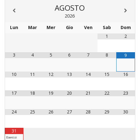
LAICA
CRO
COM
BENI
AGOSTO
EM
COMP
DEI
RELI
CULT
ISTI
E
VESC
FEMM
2026
ECCL
DIO
COM
INTE
DI
ED
SOS
Lun
Mar
Mer
Gio
Ven
Sab
Dom
DIRI
ART
CLE
DOC
DIO
SAC
1
2
ISTI
BIBL
CULT
DIO
3
4
5
6
7
8
9
CENT
CARI
DI
ACC
10
11
12
13
14
15
16
UFFI
CATE
SPO
GIOV
CEN
17
18
19
20
21
22
23
PER
MIS
ORI
DIO
UNIV
24
25
26
27
28
29
30
E
COM
AL
SOCI
LAV
31
DIA
Esercizi