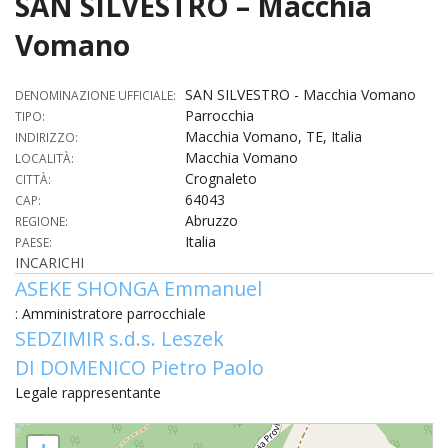
SAN SILVESTRO – Macchia
HOME
Vomano
«
VESCOVO
SAN SILVESTRO - Macchia Vomano
DENOMINAZIONE UFFICIALE:
Parrocchia
VE
TIPO:
«
CURIA
Macchia Vomano, TE, Italia
INDIRIZZO:
Macchia Vomano
LOCALITÀ:
BIOG
CU
«
NEWS ED EVENTI
Crognaleto
CITTÀ:
LO
64043
CAP:
CURI
NE
«
DIOCESI
STE
Abruzzo
REGIONE:
VESC
ED
Italia
PAESE:
DIO
«
LETT
PARROCCHIE
«
SETT
EV
INCARICHI
DEL
DELL
ASEKE SHONGA Emmanuel
VES
SANT
PA
«
ANNUARIO
VITA
SE
NEW
AI
DIOC
: Amministratore parrocchiale
PAS
DE
GIOV
SEDZIMIR s.d.s. Leszek
PAR
AN
–
PHO
TUTELA DEI MINORI
ARTE
DELL
VI
UFFIC
DI DOMENICO Pietro Paolo
E
DIOC
SPO
VIDE
«
PRES
PA
CUL
PAR
Legale rappresentante
ORG
INTE
–
«
DI
DIAC
PR
COM
VISIT
SAN SILVESTRO - Macchia Vomano
PART
UFF
DOC
DI
PAST