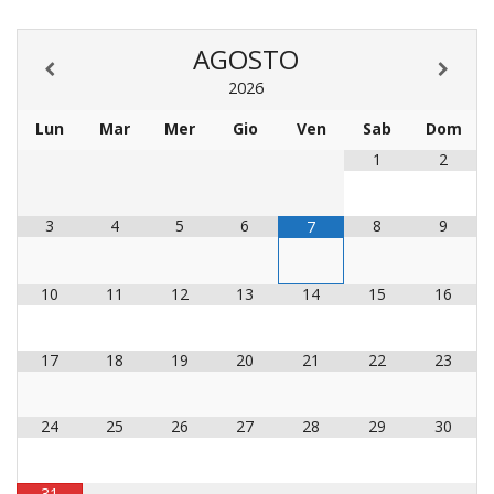
LAICA
CRO
COM
BENI
EM
COMP
DEI
RELI
CULT
ISTI
E
AGOSTO
VESC
FEMM
ECCL
DIO
COM
INTE
DI
ED
2026
SOS
DIRI
ART
CLE
DOC
DIO
SAC
Lun
Mar
Mer
Gio
Ven
Sab
Dom
ISTI
1
2
BIBL
CULT
DIO
CENT
3
4
5
6
8
9
CARI
7
DI
ACC
UFFI
CATE
10
11
12
13
14
15
16
SPO
GIOV
CEN
PER
MIS
17
18
19
20
21
22
23
ORI
DIO
UNIV
E
COM
24
25
26
27
28
29
30
AL
SOCI
LAV
DIA
31