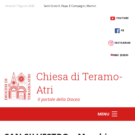
Venerdì 7 Agosto 2026
Santi Sisto II, Papa, E Compagni, Martiri
YOUTUBE
FB
INSTAGRAM
0861 250301
Chiesa di Teramo-
Atri
MENU