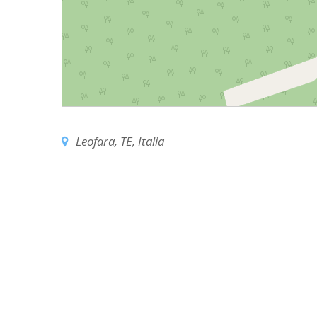
EDILIZIA DI C
EVANGELIZZA
PASTORALE S
PASTORALE U
INSEGNAMENT
Leofara, TE, Italia
UFFICIO LITU
MIGRANTES
PASTORALE DE
PASTORALE D
PASTORALE D