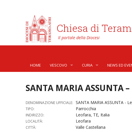
Chiesa di Teram
HOME
VESCOVO
CURIA
NEWS ED EVE
BIOGRAFIA
CURIA VESCOVILE
NEWS
SANTA MARIA ASSUNTA – 
LO STEMMA
SETTORI DELLA VITA PASTORA
AFFARI GENER
PHOTOGALLE
SANTA MARIA ASSUNTA - Le
DENOMINAZIONE UFFICIALE:
LETTERE DEL VESCOVO AI GIOVANI DELLA DIOC
ORGANI DI PARTECIPAZIONE
APOSTOLATO 
VIDEOGALLER
Parrocchia
TIPO:
Leofara, TE, Italia
INDIRIZZO:
INTERVENTI
CAPITOLI
ARCHIVIO ST
Leofara
LOCALITÀ:
Valle Castellana
CITTÀ:
DOCUMENTI
TRIBUNALE ECCLESIASTICO
AVVOCATURA 