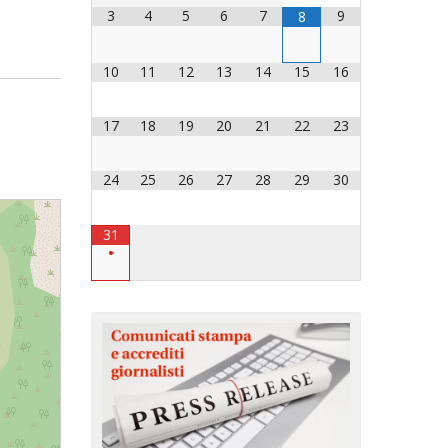
3
4
5
6
7
9
8
OCESANO
OCESANI
10
11
12
13
14
15
16
17
18
19
20
21
22
23
CHIESA DIOCESANA
ENTI
24
25
26
27
28
29
30
ENTI
31
•
LAVORO