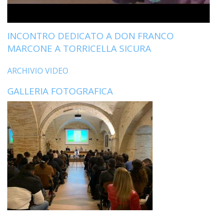
LO
SPO
UFFI
INCONTRO DEDICATO A DON FRANCO
TUR
MARCONE A TORRICELLA SICURA
E
TEM
LIBE
ARCHIVIO VIDEO
TUT
GALLERIA FOTOGRAFICA
DEI
MIN
E
DELL
PER
VULN
TRIB
ECCL
DIO
APR
UNIT