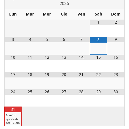
LAICA
CRO
COM
2026
BENI
EM
COMP
DEI
RELI
CULT
ISTI
E
VESC
Lun
Mar
Mer
Gio
Ven
Sab
Dom
FEMM
ECCL
DIO
COM
INTE
DI
ED
1
2
SOS
DIRI
ART
CLE
DOC
DIO
SAC
ISTI
3
4
5
6
7
9
8
BIBL
CULT
DIO
CENT
10
11
12
13
14
15
16
CARI
DI
ACC
UFFI
17
18
19
20
21
22
23
CATE
SPO
GIOV
CEN
PER
MIS
24
25
26
27
28
29
30
ORI
DIO
UNIV
E
COM
31
AL
SOCI
Esercizi
LAV
spirituali
DIA
per il Clero