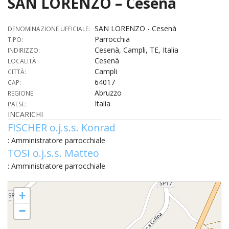
SAN LORENZO – Cesenà
HOME
SAN LORENZO - Cesenà
DENOMINAZIONE UFFICIALE:
«
Parrocchia
TIPO:
VESCOVO
Cesenà, Campli, TE, Italia
INDIRIZZO:
VE
«
Cesenà
LOCALITÀ:
CURIA
Campli
CITTÀ:
BIOG
64017
CU
«
CAP:
NEWS ED EVENTI
Abruzzo
REGIONE:
LO
Italia
CURI
PAESE:
NE
«
DIOCESI
STE
INCARICHI
VESC
ED
FISCHER o.j.s.s. Konrad
DIO
«
LETT
PARROCCHIE
«
SETT
EV
DEL
: Amministratore parrocchiale
DELL
VES
SANT
PA
«
TOSI o.j.s.s. Matteo
ANNUARIO
VITA
SE
NEW
AI
DIOC
PAS
: Amministratore parrocchiale
DE
GIOV
PAR
AN
–
PHO
TUTELA DEI MINORI
ARTE
DELL
VI
UFFIC
SAN LORENZO - Cesenà
E
DIOC
SPO
VIDE
«
+
PRES
PA
CUL
PAR
ORG
INTE
−
–
«
DI
DIAC
PR
COM
VISIT
PART
UFF
DOC
DI
PAST