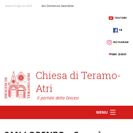
Sabato 8 Agosto 2026
San Domenico, Sacerdote
YOUTUBE
FB
INSTAGRAM
0861 250301
Chiesa di Teramo-
Atri
MENU