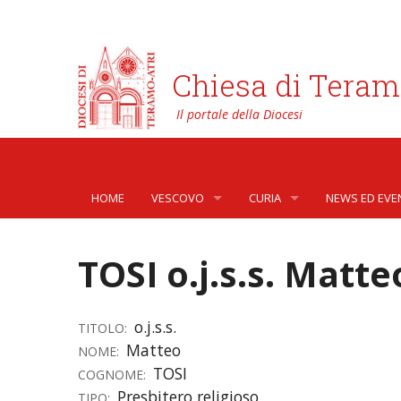
Chiesa di Teram
HOME
VESCOVO
CURIA
NEWS ED EVE
BIOGRAFIA
CURIA VESCOVILE
NEWS
TOSI o.j.s.s. Matte
LO STEMMA
SETTORI DELLA VITA PASTORA
AFFARI GENER
PHOTOGALLE
LETTERE DEL VESCOVO AI GIOVANI DELLA DIOC
ORGANI DI PARTECIPAZIONE
APOSTOLATO 
VIDEOGALLER
o.j.s.s.
TITOLO:
Matteo
NOME:
INTERVENTI
CAPITOLI
ARCHIVIO ST
TOSI
COGNOME:
Presbitero religioso
TIPO:
DOCUMENTI
TRIBUNALE ECCLESIASTICO
AVVOCATURA 