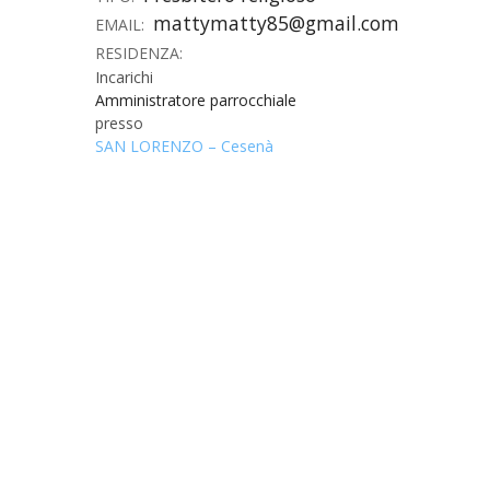
mattymatty85@gmail.com
EMAIL:
UTDR (UFFICIO TECNICO)
BENI CULTURA
UFFICIO TECN
RESIDENZA:
Incarichi
BIBLIOTECA 
COMPITI E C
Amministratore parrocchiale
presso
SAN LORENZO – Cesenà
CARITAS
UFFICIO CATE
CENTRO MISS
COMUNICAZIO
DIACONATO 
ECONOMATO E
ECUMENISMO 