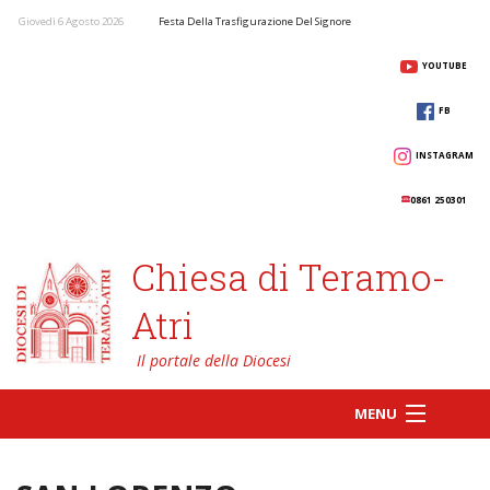
Giovedì 6 Agosto 2026
Festa Della Trasfigurazione Del Signore
YOUTUBE
FB
INSTAGRAM
0861 250301
Chiesa di Teramo-
Atri
MENU