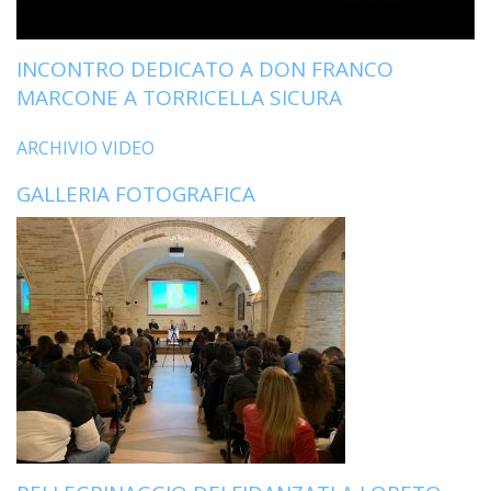
LO
SPO
INCONTRO DEDICATO A DON FRANCO
UFFI
TUR
MARCONE A TORRICELLA SICURA
E
TEM
ARCHIVIO VIDEO
LIBE
GALLERIA FOTOGRAFICA
TUT
DEI
MIN
E
DELL
PER
VULN
TRIB
ECCL
DIO
APR
UNIT