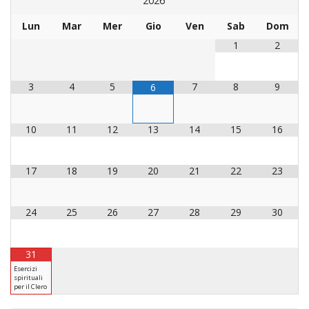
2026
LAICA
CRO
COM
BENI
EM
COMP
DEI
RELI
CULT
Lun
Mar
Mer
Gio
Ven
Sab
Dom
ISTI
E
VESC
FEMM
ECCL
DIO
COM
INTE
1
2
DI
ED
SOS
DIRI
ART
CLE
DOC
DIO
SAC
3
4
5
7
8
9
6
ISTI
BIBL
CULT
DIO
10
11
12
13
14
15
16
CENT
CARI
DI
ACC
UFFI
17
18
19
20
21
22
23
CATE
SPO
GIOV
CEN
24
25
26
27
28
29
30
PER
MIS
ORI
DIO
UNIV
E
31
COM
AL
Esercizi
SOCI
spirituali
LAV
per il Clero
DIA