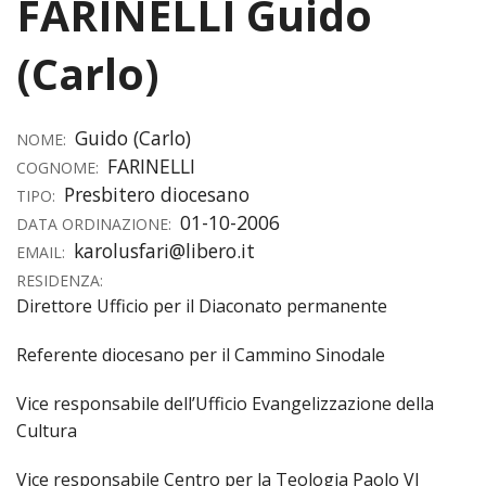
FARINELLI Guido
HOME
(Carlo)
«
VESCOVO
VE
«
CURIA
Guido (Carlo)
NOME:
FARINELLI
COGNOME:
BIOG
CU
«
NEWS ED EVENTI
Presbitero diocesano
TIPO:
LO
01-10-2006
CURI
NE
«
DATA ORDINAZIONE:
DIOCESI
STE
VESC
karolusfari@libero.it
EMAIL:
ED
DIO
«
LETT
PARROCCHIE
RESIDENZA:
«
SETT
EV
DEL
DELL
Direttore Ufficio per il Diaconato permanente
VES
SANT
PA
«
ANNUARIO
VITA
SE
NEW
AI
DIOC
PAS
Referente diocesano per il Cammino Sinodale
DE
GIOV
PAR
AN
–
PHO
TUTELA DEI MINORI
ARTE
DELL
VI
UFFIC
E
Vice responsabile dell’Ufficio Evangelizzazione della
DIOC
SPO
VIDE
«
PRES
PA
CUL
PAR
Cultura
ORG
INTE
–
«
DI
DIAC
PR
COM
VISIT
PART
Vice responsabile Centro per la Teologia Paolo VI
UFF
DOC
DI
PAST