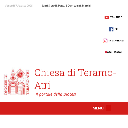
Venerdì 7 Agosto 2026
Santi Sisto II, Papa, E Compagni, Martiri
YOUTUBE
FB
INSTAGRAM
0861 250301
Chiesa di Teramo-
Atri
MENU