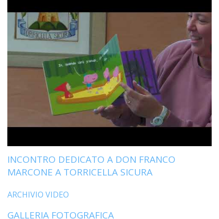
LAIC
PRO
SOCI
E
LAV
PRO
E
SOS
ECO
ALLA
CHIE
CATT
UFFI
INCONTRO DEDICATO A DON FRANCO
PER
MARCONE A TORRICELLA SICURA
I
PEL
ARCHIVIO VIDEO
UFFI
PER
GALLERIA FOTOGRAFICA