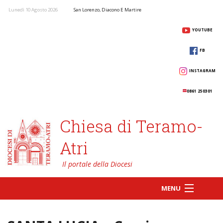
Lunedì 10 Agosto 2026
San Lorenzo, Diacono E Martire
YOUTUBE
FB
INSTAGRAM
0861 250301
Chiesa di Teramo-
Atri
MENU