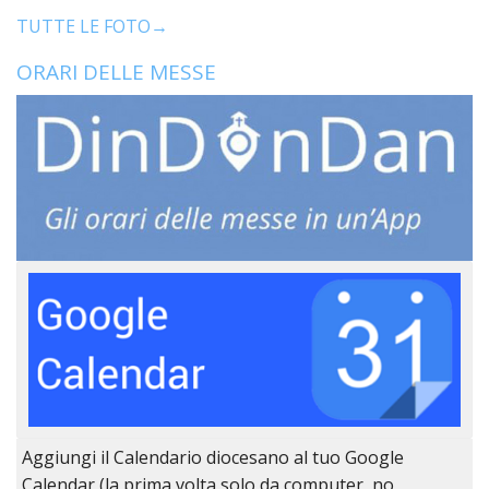
LO
TUTTE LE FOTO→
SPO
UFFI
ORARI DELLE MESSE
TUR
E
TEM
LIBE
TUT
DEI
MIN
E
DELL
PER
VULN
TRIB
ECCL
DIO
APR
Aggiungi il Calendario diocesano al tuo Google
UNIT
Calendar (la prima volta solo da computer, no