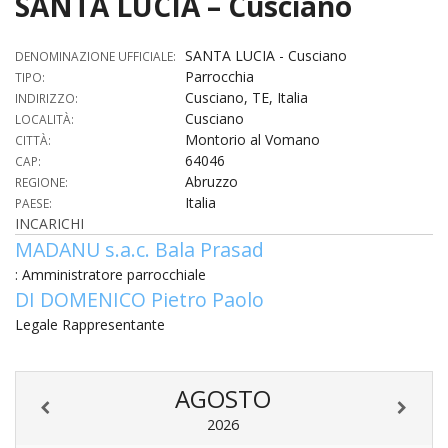
SANTA LUCIA – Cusciano
HOME
SANTA LUCIA - Cusciano
DENOMINAZIONE UFFICIALE:
«
Parrocchia
TIPO:
VESCOVO
Cusciano, TE, Italia
INDIRIZZO:
VE
«
Cusciano
LOCALITÀ:
CURIA
Montorio al Vomano
CITTÀ:
BIOG
64046
CU
«
CAP:
NEWS ED EVENTI
Abruzzo
REGIONE:
LO
Italia
CURI
PAESE:
NE
«
DIOCESI
STE
INCARICHI
VESC
ED
MADANU s.a.c. Bala Prasad
DIO
«
LETT
PARROCCHIE
«
SETT
EV
DEL
: Amministratore parrocchiale
DELL
VES
SANT
PA
«
DI DOMENICO Pietro Paolo
ANNUARIO
VITA
SE
NEW
AI
DIOC
PAS
Legale Rappresentante
DE
GIOV
PAR
AN
–
PHO
TUTELA DEI MINORI
ARTE
DELL
VI
UFFIC
E
DIOC
SPO
VIDE
«
PRES
PA
CUL
AGOSTO
PAR
ORG
INTE
–
«
DI
DIAC
PR
COM
2026
VISIT
PART
UFF
DOC
DI
PAST