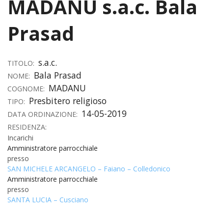
MADANU s.a.c. Bala
HOME
Prasad
«
VESCOVO
VE
«
CURIA
s.a.c.
TITOLO:
Bala Prasad
NOME:
BIOG
CU
«
NEWS ED EVENTI
MADANU
COGNOME:
LO
Presbitero religioso
CURI
NE
«
TIPO:
DIOCESI
STE
VESC
14-05-2019
DATA ORDINAZIONE:
ED
DIO
«
LETT
PARROCCHIE
RESIDENZA:
«
SETT
EV
DEL
DELL
Incarichi
VES
SANT
PA
«
ANNUARIO
VITA
Amministratore parrocchiale
SE
NEW
AI
DIOC
PAS
presso
DE
GIOV
PAR
AN
–
PHO
TUTELA DEI MINORI
SAN MICHELE ARCANGELO – Faiano – Colledonico
ARTE
DELL
VI
UFFIC
Amministratore parrocchiale
E
DIOC
SPO
VIDE
«
PRES
presso
PA
CUL
PAR
ORG
SANTA LUCIA – Cusciano
INTE
–
«
DI
DIAC
PR
COM
VISIT
PART
UFF
DOC
DI
PAST