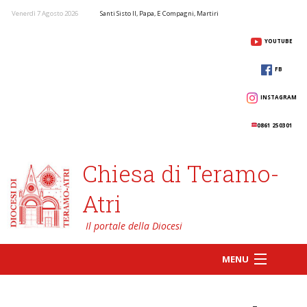
Venerdì 7 Agosto 2026
Santi Sisto II, Papa, E Compagni, Martiri
YOUTUBE
FB
INSTAGRAM
0861 250301
Chiesa di Teramo-
Atri
MENU