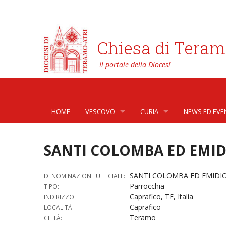
Chiesa di Teram
HOME
VESCOVO
CURIA
NEWS ED EVE
BIOGRAFIA
CURIA VESCOVILE
NEWS
SANTI COLOMBA ED EMID
LO STEMMA
SETTORI DELLA VITA PASTORA
AFFARI GENER
PHOTOGALLE
SANTI COLOMBA ED EMIDI
DENOMINAZIONE UFFICIALE:
LETTERE DEL VESCOVO AI GIOVANI DELLA DIOC
ORGANI DI PARTECIPAZIONE
APOSTOLATO 
VIDEOGALLER
Parrocchia
TIPO:
Caprafico, TE, Italia
INDIRIZZO:
INTERVENTI
CAPITOLI
ARCHIVIO ST
Caprafico
LOCALITÀ:
Teramo
CITTÀ:
DOCUMENTI
TRIBUNALE ECCLESIASTICO
AVVOCATURA 