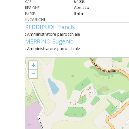
64030
CAP:
Abruzzo
REGIONE:
UTDR (UFFICIO TECNICO)
BENI CULTURA
UFFICIO TECN
Italia
PAESE:
INCARICHI
BIBLIOTECA 
COMPITI E C
REDDIPUDI Francis
: Amministratore parrocchiale
CARITAS
MERRINO Eugenio
: Amministratore parrocchiale
UFFICIO CATE
SANTI COLOMBA ED EMIDIO
+
CENTRO MISS
−
COMUNICAZIO
DIACONATO 
ECONOMATO E
ECUMENISMO 