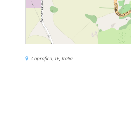
EDILIZIA DI C
EVANGELIZZA
PASTORALE S
PASTORALE U
INSEGNAMENT
Caprafico, TE, Italia
UFFICIO LITU
MIGRANTES
PASTORALE DE
PASTORALE D
PASTORALE D