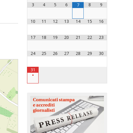
3
4
5
6
8
9
7
OCESANO
OCESANI
10
11
12
13
14
15
16
17
18
19
20
21
22
23
CHIESA DIOCESANA
ENTI
24
25
26
27
28
29
30
ENTI
31
•
LAVORO