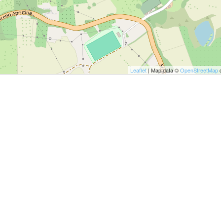
ULTO
ZIONE DELLA CULTURA
COLASTICA
NIVERSITARIA
Leaflet
| Map data ©
OpenStreetMap
c
O RELIGIONE CATTOLICA
RGICO
LLA FAMIGLIA
ELLA SALUTE
ELLE VOCAZIONI