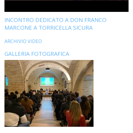
LAIC
INCONTRO DEDICATO A DON FRANCO
PRO
SOCI
MARCONE A TORRICELLA SICURA
E
LAV
ARCHIVIO VIDEO
PRO
GALLERIA FOTOGRAFICA
E
SOS
ECO
ALLA
CHIE
CATT
UFFI
PER
I
PEL
UFFI
PER