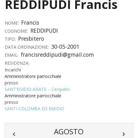
REDDIPUDI Francis
HOME
Francis
«
NOME:
VESCOVO
REDDIPUDI
COGNOME:
VE
«
Presbitero
CURIA
TIPO:
30-05-2001
DATA ORDINAZIONE:
BIOG
CU
«
NEWS ED EVENTI
francisreddipudi@gmail.com
EMAIL:
LO
CURI
RESIDENZA:
NE
«
DIOCESI
STE
VESC
Incarichi
ED
Amministratore parrocchiale
DIO
«
LETT
PARROCCHIE
«
SETT
EV
presso
DEL
DELL
SANT’EGIDIO ABATE – Cerqueto
VES
SANT
PA
«
ANNUARIO
VITA
SE
NEW
Amministratore parrocchiale
AI
DIOC
PAS
DE
presso
GIOV
PAR
AN
–
PHO
TUTELA DEI MINORI
ARTE
DELL
SANTI COLOMBA ED EMIDIO
VI
UFFIC
E
DIOC
SPO
VIDE
«
PRES
PA
CUL
PAR
ORG
INTE
–
«
DI
DIAC
AGOSTO
PR
COM
VISIT
PART
UFF
DOC
DI
PAST