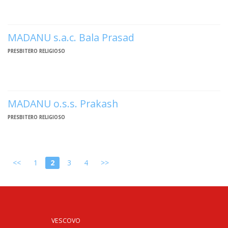
INS
RELI
CATT
MADANU s.a.c. Bala Prasad
UFFI
PRESBITERO RELIGIOSO
LITU
MIG
PAS
MADANU o.s.s. Prakash
DELL
PRESBITERO RELIGIOSO
FAMI
PAS
DELL
SAL
<<
1
2
3
4
>>
PAS
DELL
VOC
PAS
VESCOVO
GIOV