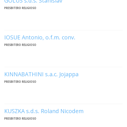
GOLUS s.d.s. Stanislav
PER
PRESBITERO RELIGIOSO
ECO
E
AMM
ECU
IOSUE Antonio, o.f.m. conv.
E
DIA
PRESBITERO RELIGIOSO
INTE
EDIL
DI
CUL
KINNABATHINI s.a.c. Jojappa
EVA
PRESBITERO RELIGIOSO
DELL
CUL
PAS
SCO
KUSZKA s.d.s. Roland Nicodem
PAS
PRESBITERO RELIGIOSO
UNIV