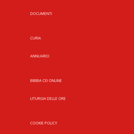
LAIC
DOCUMENTI
PRO
SOCI
E
LAV
CURIA
PRO
E
ANNUARIO
SOS
ECO
ALLA
CHIE
BIBBIA CEI ONLINE
CATT
UFFI
LITURGIA DELLE ORE
PER
I
PEL
COOKIE POLICY
UFFI
PER