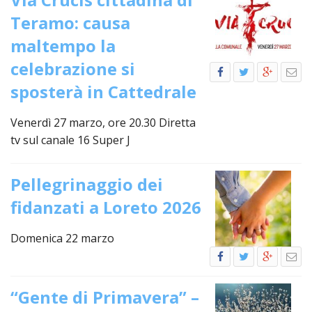
INS
Teramo: causa
RELI
maltempo la
CATT
celebrazione si
UFFI
LITU
sposterà in Cattedrale
MIG
Venerdì 27 marzo, ore 20.30 Diretta
PAS
tv sul canale 16 Super J
DELL
FAMI
Pellegrinaggio dei
PAS
DELL
fidanzati a Loreto 2026
SAL
Domenica 22 marzo
PAS
DELL
VOC
“Gente di Primavera” –
PAS
GIOV