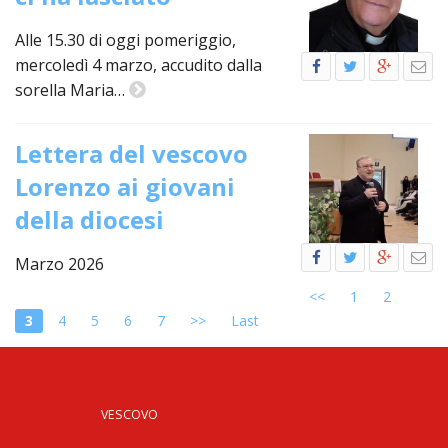
LO
SPO
Alle 15.30 di oggi pomeriggio,
UFFI
mercoledì 4 marzo, accudito dalla
TUR
sorella Maria…
E
TEM
LIBE
Lettera del vescovo
TUT
Lorenzo ai giovani
DEI
della diocesi
MIN
E
DELL
Marzo 2026
PER
<<
1
2
VULN
3
4
5
6
7
>>
Last
TRIB
ECCL
DIO
APR
VESCOVO
UNIT