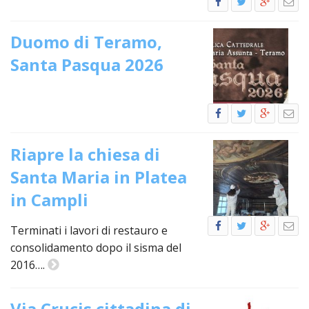
PER
ECO
Duomo di Teramo,
E
AMM
Santa Pasqua 2026
ECU
E
DIA
INTE
EDIL
Riapre la chiesa di
DI
Santa Maria in Platea
CUL
in Campli
EVA
DELL
CUL
Terminati i lavori di restauro e
consolidamento dopo il sisma del
PAS
SCO
2016….
PAS
UNIV
Via Crucis cittadina di