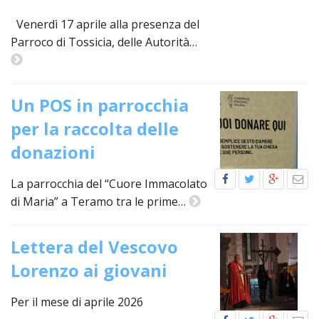
LAICA
CRO
COM
BENI
EM
COMP
DEI
RELI
Venerdì 17 aprile alla presenza del
CULT
ISTI
E
VESC
FEMM
ECCL
Parroco di Tossicia, delle Autorità…
DIO
COM
INTE
DI
ED
SOS
DIRI
ART
CLE
DOC
DIO
SAC
ISTI
Un POS in parrocchia
BIBL
CULT
DIO
per la raccolta delle
CENT
CARI
donazioni
DI
ACC
UFFI
La parrocchia del “Cuore Immacolato
CATE
SPO
di Maria” a Teramo tra le prime…
GIOV
CEN
PER
MIS
ORI
DIO
Lettera del Vescovo
UNIV
E
Lorenzo ai giovani
COM
AL
SOCI
LAV
Per il mese di aprile 2026
DIA