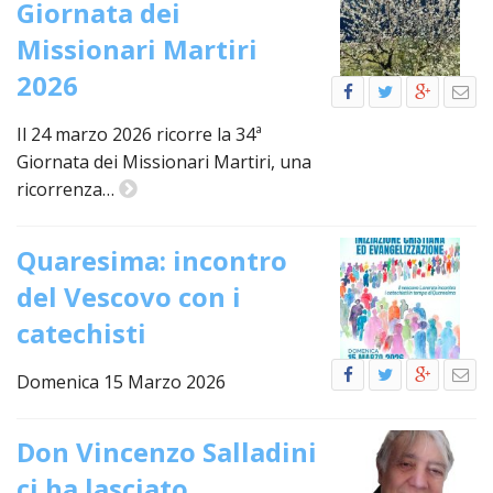
Giornata dei
LAIC
Missionari Martiri
PRO
2026
SOCI
E
Il 24 marzo 2026 ricorre la 34ª
LAV
Giornata dei Missionari Martiri, una
PRO
ricorrenza…
E
SOS
ECO
Quaresima: incontro
ALLA
CHIE
del Vescovo con i
CATT
catechisti
UFFI
PER
Domenica 15 Marzo 2026
I
PEL
Don Vincenzo Salladini
UFFI
PER
ci ha lasciato