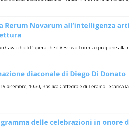
LI ECCLESIASTICI ED ARTE SACRA
ICO E PER LA RICOSTRUZIONE POST SISMA
ORDO VIRGINUM
COMUNITÀ RELIGIOSE FEMMINILI DI DIRITTO D
GIUBILEI PRESBITERALI D
a Rerum Novarum all’intelligenza artif
DIOCESANA
OMPOSIZIONE
ISTITUTI SECOLARI
IN MEMORIAM
lettura
ENTI ECCLESIASTICI CIVILMENTE RICONOSCIUTI
VESCOVI ORIUNDI DELLA
ian Cavacchioli L’opera che il Vescovo Lorenzo propone alla 
CHISTICO
CONSULTA DIOCESANA DELLE AGGREGAZIONI LAICALI
VESCOVI EMERITI
INTER
IONARIO DIOCESANO
ISTITUTO DIOCESANO SOSTENTAMENTO CLERO
CRONOTASSI DEI VESCOV
DOCU
nazione diaconale di Diego Di Donato
NI SOCIALI
ISTITUZIONI CULTURALI
19 dicembre, 10.30, Basilica Cattedrale di Teramo Scarica l
PERMANENTE
CENTRI DI ACCOGLIENZA
 AMMINISTRAZIONE
SPORTELLO GIOVANI PER ORIENTAMENTO UNIVERSITARIO E AL
E DIALOGO INTERRELIGIOSO
ogramma delle celebrazioni in onore 