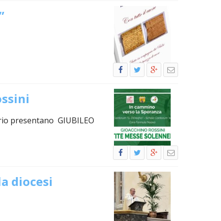
”
ssini
ofrio presentano GIUBILEO
la diocesi