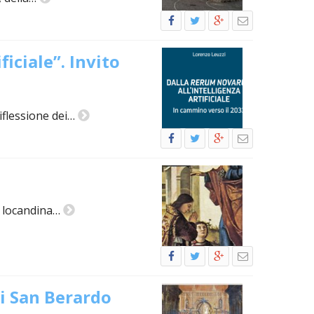
IOCESANO
IOCESANI
iciale”. Invito
 CHIESA DIOCESANA
riflessione dei…
VENTI
I
MENTI
a locandina…
 LAVORO
di San Berardo