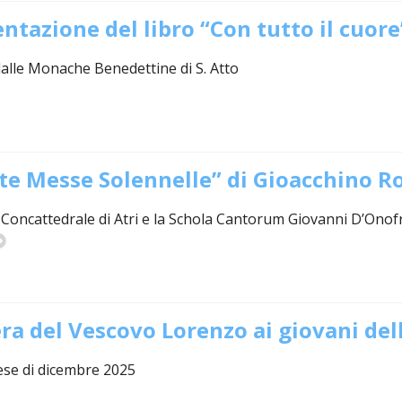
IOVANILE
ntazione del libro “Con tutto il cuore
dalle Monache Benedettine di S. Atto
IALI E LAVORO
E SOSTEGNO ECONOMICO ALLA CHIESA CATTOLICA
I PELLEGRINAGGI
te Messe Solennelle” di Gioacchino Ro
LO SPORT
a-Concattedrale di Atri e la Schola Cantorum Giovanni D’On
SMO E TEMPO LIBERO
INORI E DELLE PERSONE VULNERABILI
ra del Vescovo Lorenzo ai giovani del
CCLESIASTICO DIOCESANO APRUTINO
ese di dicembre 2025