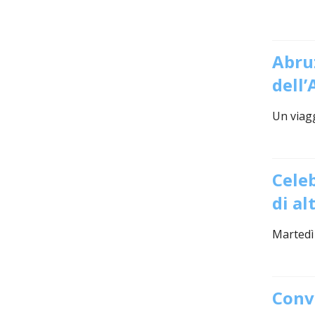
Abruz
dell’
Un viagg
Celeb
di a
Martedì
Conve