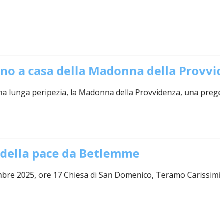
ULTO
ZIONE DELLA CULTURA
COLASTICA
NIVERSITARIA
rno a casa della Madonna della Provv
O RELIGIONE CATTOLICA
a lunga peripezia, la Madonna della Provvidenza, una preg
RGICO
 della pace da Betlemme
LLA FAMIGLIA
mbre 2025, ore 17 Chiesa di San Domenico, Teramo Carissimi
ELLA SALUTE
ELLE VOCAZIONI