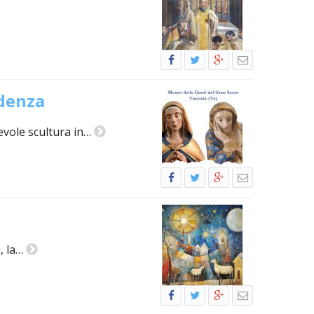
idenza
evole scultura in…
, la…