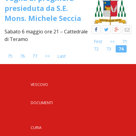
LO
presieduta da S.E.
SPO
Mons. Michele Seccia
UFFI
TUR
E
Sabato 6 maggio ore 21 – Cattedrale
TEM
di Teramo
First
<<
71
LIBE
72
73
74
TUT
75
76
77
>>
Last
DEI
MIN
E
DELL
PER
VESCOVO
VULN
TRIB
DOCUMENTI
ECCL
DIO
APR
CURIA
UNIT