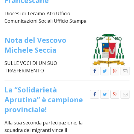
Francescane
INS
Diocesi di Teramo-Atri Ufficio
RELI
CATT
Comunicazioni Sociali Ufficio Stampa
UFFI
LITU
Nota del Vescovo
MIG
Michele Seccia
PAS
SULLE VOCI DI UN SUO
DELL
FAMI
TRASFERIMENTO
PAS
DELL
La “Solidarietà
SAL
Aprutina” è campione
PAS
provinciale!
DELL
VOC
Alla sua seconda partecipazione, la
PAS
squadra dei migranti vince il
GIOV