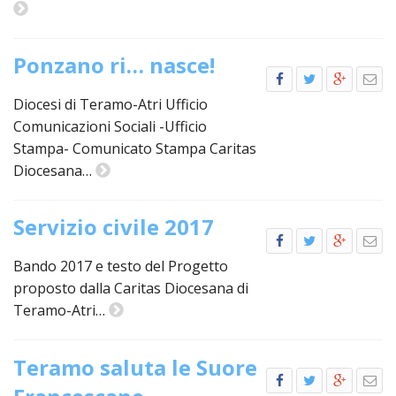
PER
ECO
E
Ponzano ri… nasce!
AMM
ECU
Diocesi di Teramo-Atri Ufficio
E
Comunicazioni Sociali -Ufficio
DIA
Stampa- Comunicato Stampa Caritas
INTE
Diocesana…
EDIL
DI
CUL
Servizio civile 2017
EVA
Bando 2017 e testo del Progetto
DELL
proposto dalla Caritas Diocesana di
CUL
Teramo-Atri…
PAS
SCO
Teramo saluta le Suore
PAS
UNIV