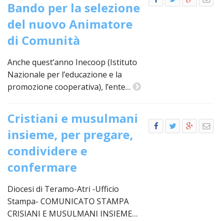
LAICA
CRO
Bando per la selezione
COM
BENI
EM
COMP
DEI
RELI
CULT
ISTI
del nuovo Animatore
E
VESC
FEMM
ECCL
DIO
COM
INTE
DI
ED
di Comunità
SOS
DIRI
ART
CLE
DOC
DIO
SAC
Anche quest’anno Inecoop (Istituto
ISTI
BIBL
Nazionale per l’educazione e la
CULT
DIO
promozione cooperativa), l’ente…
CENT
CARI
DI
ACC
Cristiani e musulmani
UFFI
CATE
insieme, per pregare,
SPO
GIOV
CEN
condividere e
PER
MIS
ORI
confermare
DIO
UNIV
E
COM
Diocesi di Teramo-Atri -Ufficio
AL
SOCI
Stampa- COMUNICATO STAMPA
LAV
DIA
CRISIANI E MUSULMANI INSIEME…