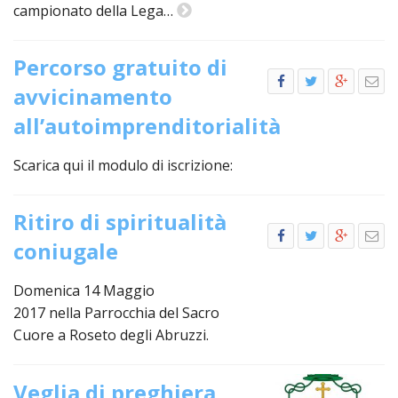
campionato della Lega…
LAIC
PRO
Percorso gratuito di
SOCI
avvicinamento
E
LAV
all’autoimprenditorialità
PRO
E
Scarica qui il modulo di iscrizione:
SOS
ECO
ALLA
Ritiro di spiritualità
CHIE
coniugale
CATT
UFFI
Domenica 14 Maggio
PER
2017 nella Parrocchia del Sacro
I
Cuore a Roseto degli Abruzzi.
PEL
UFFI
PER
Veglia di preghiera