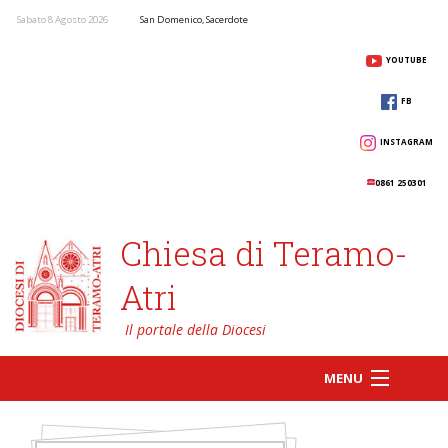
Sabato 8 Agosto 2026
San Domenico, Sacerdote
YOUTUBE
FB
INSTAGRAM
0861 250301
Chiesa di Teramo-
Atri
MENU