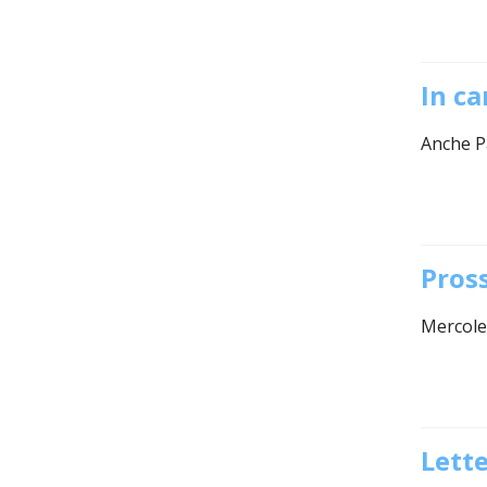
In c
Anche Pa
Pross
Mercole
Lette