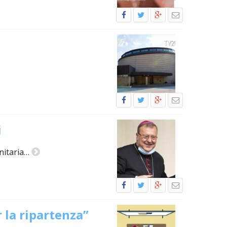
OCESANO
OCESANI
CHIESA DIOCESANA
ENTI
ENTI
i
anitaria…
LAVORO
r la ripartenza”