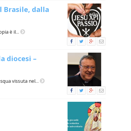
 Brasile, dalla
opia è il…
a diocesi –
asqua vissuta nel…