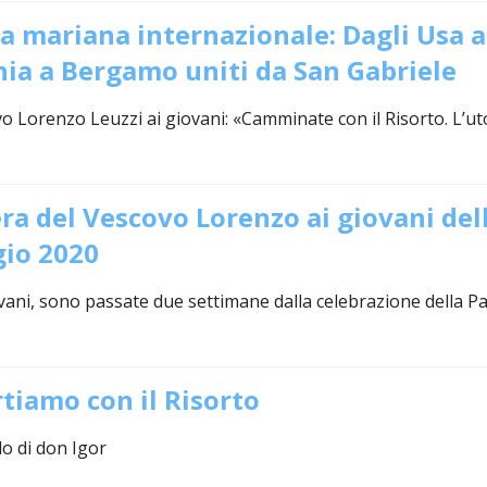
IOVANILE
a mariana internazionale: Dagli Usa al
nia a Bergamo uniti da San Gabriele
IALI E LAVORO
vo Lorenzo Leuzzi ai giovani: «Camminate con il Risorto. L’ut
E SOSTEGNO ECONOMICO ALLA CHIESA CATTOLICA
I PELLEGRINAGGI
ra del Vescovo Lorenzo ai giovani dell
io 2020
LO SPORT
SMO E TEMPO LIBERO
vani, sono passate due settimane dalla celebrazione della P
INORI E DELLE PERSONE VULNERABILI
tiamo con il Risorto
CCLESIASTICO DIOCESANO APRUTINO
do di don Igor