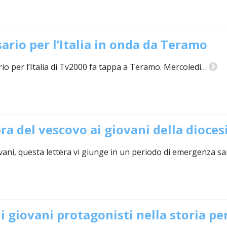
LI ECCLESIASTICI ED ARTE SACRA
ICO E PER LA RICOSTRUZIONE POST SISMA
ORDO VIRGINUM
COMUNITÀ RELIGIOSE FEMMINILI DI DIRITTO DI
GIUBILEI PRESBITERALI DI
sario per l’Italia in onda da Teramo
DIOCESANA
OMPOSIZIONE
ISTITUTI SECOLARI
IN MEMORIAM
io per l’Italia di Tv2000 fa tappa a Teramo. Mercoledì…
ENTI ECCLESIASTICI CIVILMENTE RICONOSCIUTI
VESCOVI ORIUNDI DELLA 
CHISTICO
CONSULTA DIOCESANA DELLE AGGREGAZIONI LAICALI
VESCOVI EMERITI
INTERV
IONARIO DIOCESANO
ISTITUTO DIOCESANO SOSTENTAMENTO CLERO
CRONOTASSI DEI VESCOVI
DOCUM
ra del vescovo ai giovani della dioces
NI SOCIALI
ISTITUZIONI CULTURALI
vani, questa lettera vi giunge in un periodo di emergenza s
PERMANENTE
CENTRI DI ACCOGLIENZA
 AMMINISTRAZIONE
SPORTELLO GIOVANI PER ORIENTAMENTO UNIVERSITARIO E AL 
E DIALOGO INTERRELIGIOSO
i giovani protagonisti nella storia pe