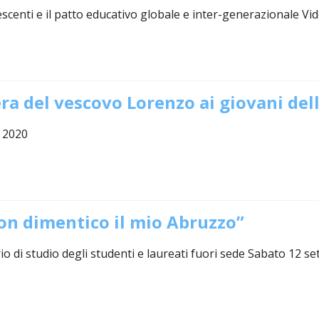
ULTO
escenti e il patto educativo globale e inter-generazionale V
ZIONE DELLA CULTURA
COLASTICA
NIVERSITARIA
ra del vescovo Lorenzo ai giovani dell
O RELIGIONE CATTOLICA
 2020
RGICO
non dimentico il mio Abruzzo”
LLA FAMIGLIA
o di studio degli studenti e laureati fuori sede Sabato 12 
ELLA SALUTE
ELLE VOCAZIONI